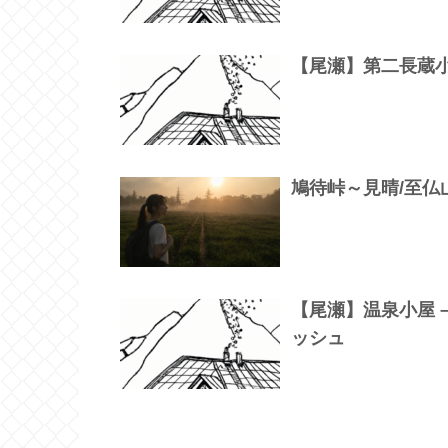
【尾瀬】第二長蔵小
鳩待峠～見晴/至仏
【尾瀬】温泉小屋 
ッシュ