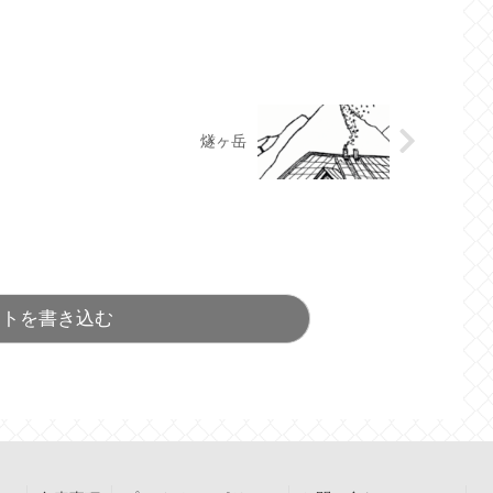
燧ヶ岳
ントを書き込む