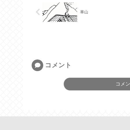
車山
コメント
コメ