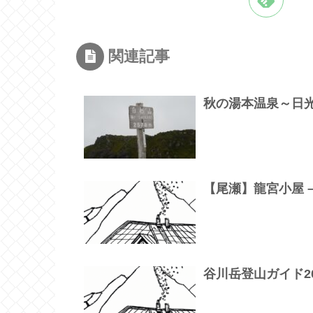
関連記事
秋の湯本温泉～日光
【尾瀬】龍宮小屋 
谷川岳登山ガイド2