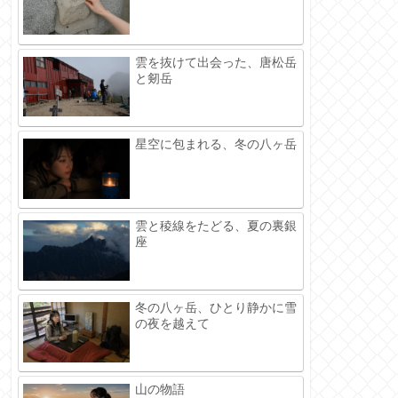
雲を抜けて出会った、唐松岳
と剱岳
星空に包まれる、冬の八ヶ岳
雲と稜線をたどる、夏の裏銀
座
冬の八ヶ岳、ひとり静かに雪
の夜を越えて
山の物語