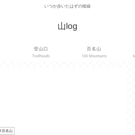
いつか歩いたはずの稜線
山log
登山口
百名山
Trailheads
100 Mountains
M
本百名山