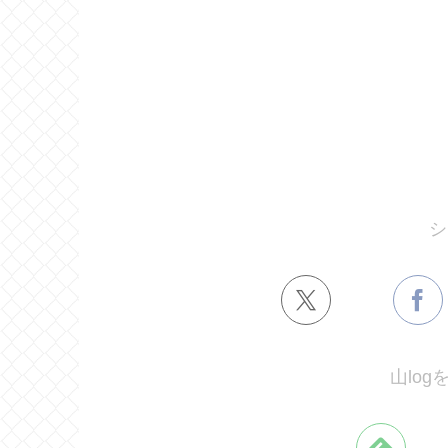
シ
山lo