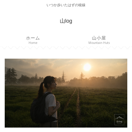
いつか歩いたはずの稜線
山log
ホーム
山小屋
Home
Mountain Huts