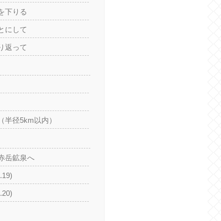
を下りる
とにして
り返って
（半径5km以内）
赤岳鉱泉へ
.19)
.20)