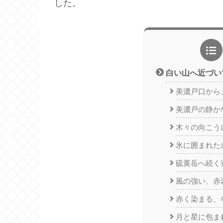
した。
白い山へ近づい
美濃戸口から
美濃戸の静か
木々の向こう
氷に囲まれた
硫黄岳へ続く
風の強い、赤
赤く染まる、
月と星に包ま