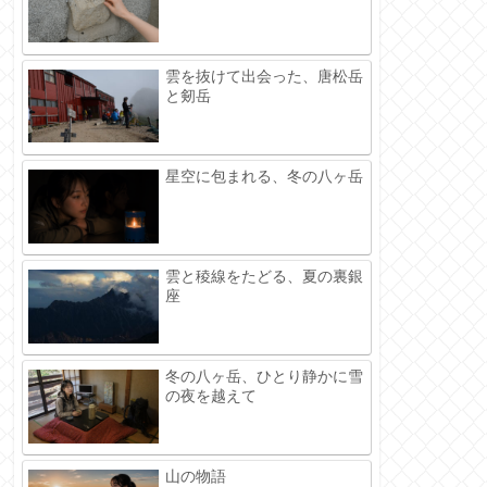
雲を抜けて出会った、唐松岳
と剱岳
星空に包まれる、冬の八ヶ岳
雲と稜線をたどる、夏の裏銀
座
冬の八ヶ岳、ひとり静かに雪
の夜を越えて
山の物語