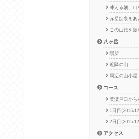
凍える朝、山
赤岳鉱泉をあ
この山旅を振
八ヶ岳
場所
近隣の山
周辺の山小屋
コース
美濃戸口から
1日目(2015.12
2日目(2015.12
アクセス