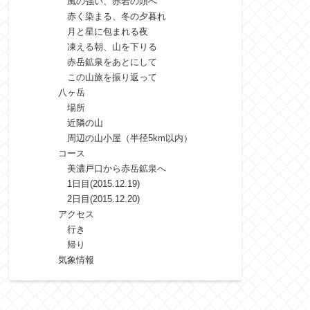
風の強い、赤岩の頭へ
赤く染まる、冬の夕暮れ
月と星に包まれる夜
凍える朝、山を下りる
赤岳鉱泉をあとにして
この山旅を振り返って
八ヶ岳
場所
近隣の山
周辺の山小屋（半径5km以内）
コース
美濃戸口から赤岳鉱泉へ
1日目(2015.12.19)
2日目(2015.12.20)
アクセス
行き
帰り
気象情報