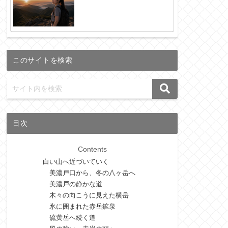
このサイトを検索
目次
Contents
白い山へ近づいていく
美濃戸口から、冬の八ヶ岳へ
美濃戸の静かな道
木々の向こうに見えた横岳
氷に囲まれた赤岳鉱泉
硫黄岳へ続く道