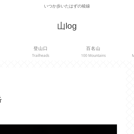
いつか歩いたはずの稜線
山log
登山口
百名山
Trailheads
100 Mountains
M
岳