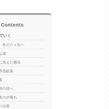
Contents
ていく
、冬の八ヶ岳へ
な道
に見えた横岳
赤岳鉱泉
道
岩の頭へ
冬の夕暮れ
れる夜