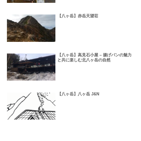
【八ヶ岳】赤岳天望荘
【八ヶ岳】高見石小屋 – 揚げパンの魅力
と共に楽しむ北八ヶ岳の自然
【八ヶ岳】八ヶ岳 J&N