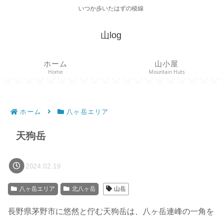
いつか歩いたはずの稜線
山log
ホーム
山小屋
Home
Mountain Huts
ホーム
八ヶ岳エリア
天狗岳
2024.02.19
八ヶ岳エリア
北八ヶ岳
山岳
長野県茅野市に悠然と佇む天狗岳は、八ヶ岳連峰の一角を