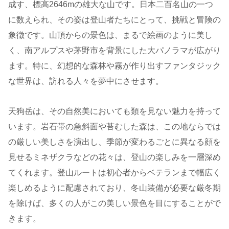
成す、標高2646mの雄大な山です。日本二百名山の一つ
に数えられ、その姿は登山者たちにとって、挑戦と冒険の
象徴です。山頂からの景色は、まるで絵画のように美し
く、南アルプスや茅野市を背景にした大パノラマが広がり
ます。特に、幻想的な森林や霧が作り出すファンタジック
な世界は、訪れる人々を夢中にさせます。
天狗岳は、その自然美においても類を見ない魅力を持って
います。岩石帯の急斜面や苔むした森は、この地ならでは
の厳しい美しさを演出し、季節が変わるごとに異なる顔を
見せるミネザクラなどの花々は、登山の楽しみを一層深め
てくれます。登山ルートは初心者からベテランまで幅広く
楽しめるように配慮されており、冬山装備が必要な厳冬期
を除けば、多くの人がこの美しい景色を目にすることがで
きます。