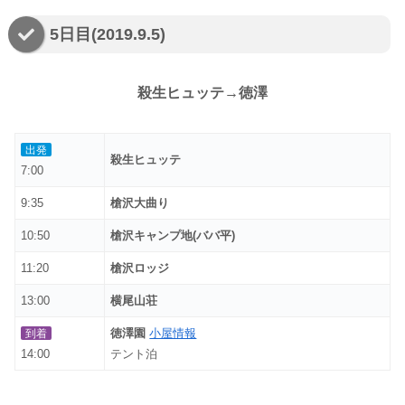
5日目(2019.9.5)
殺生ヒュッテ→徳澤
出発
殺生ヒュッテ
7:00
9:35
槍沢大曲り
10:50
槍沢キャンプ地(ババ平)
11:20
槍沢ロッジ
13:00
横尾山荘
徳澤園
小屋情報
到着
14:00
テント泊