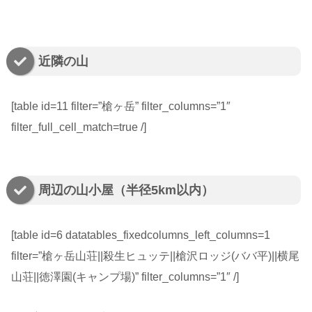
近隣の山
[table id=11 filter=”槍ヶ岳” filter_columns=”1″
filter_full_cell_match=true /]
周辺の山小屋（半径5km以内）
[table id=6 datatables_fixedcolumns_left_columns=1
filter=”槍ヶ岳山荘||殺生ヒュッテ||槍沢ロッジ(ババ平)||横尾
山荘||徳澤園(キャンプ場)” filter_columns=”1″ /]