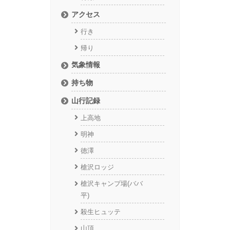
アクセス
行き
帰り
気象情報
持ち物
山行記録
上高地
明神
徳澤
槍沢ロッジ
槍沢キャンプ場(ババ
平)
殺生ヒュッテ
山頂