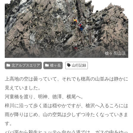
槍ヶ岳山頂
北アルプスエリア
槍ヶ岳
山行記録
上高地の空は曇っていて、それでも穂高の山並みは静かに
見えていました。
河童橋を渡り、明神、徳澤、横尾へ。
梓川に沿って歩く道は穏やかですが、槍沢へ入るころには
雨が降りはじめ、山の空気は少しずつ冷たくなっていきま
す。
ババ平から殺生ヒュッテへ向かう道では、ガスの中をゆっ