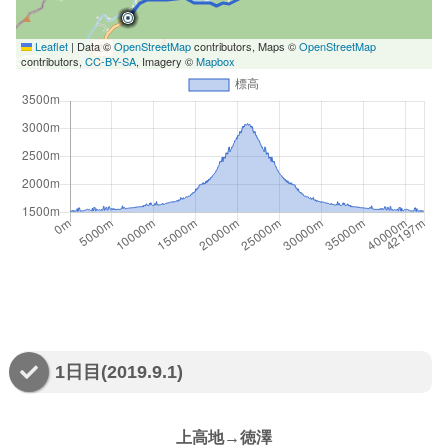
Leaflet
|
Data ©
OpenStreetMap
contributors, Maps ©
OpenStreetMap
contributors,
CC-BY-SA
, Imagery ©
Mapbox
1日目(2019.9.1)
上高地→徳澤