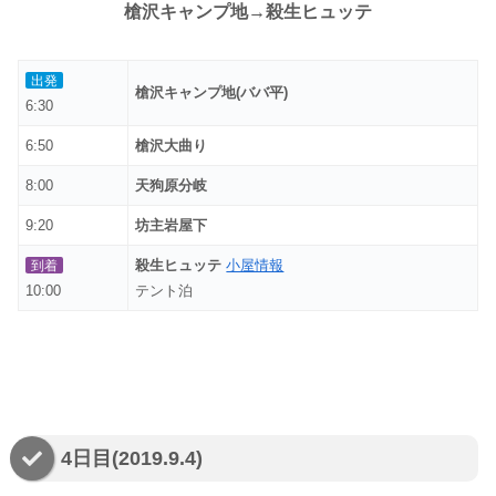
槍沢キャンプ地→殺生ヒュッテ
出発
槍沢キャンプ地(ババ平)
6:30
6:50
槍沢大曲り
8:00
天狗原分岐
9:20
坊主岩屋下
殺生ヒュッテ
小屋情報
到着
10:00
テント泊
4日目(2019.9.4)