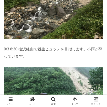
9/3 6:30 槍沢経由で殺生ヒュッテを目指します。小雨が降
っています。
メニュー
ホーム
検索
トップ
サイドバー