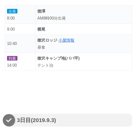
徳澤
出発
8:00
AM8時00分出発
9:00
横尾
槍沢ロッジ
小屋情報
10:40
昼食
槍沢キャンプ地(ババ平)
到着
14:00
テント泊
3日目(2019.9.3)