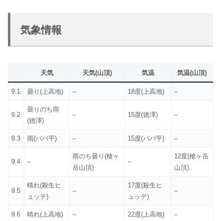
気象情報
天気
天気(山頂)
気温
気温(山頂)
9.1
曇り(上高地)
–
18度(上高地)
–
曇りのち雨
9.2
–
15度(徳澤)
–
(徳澤)
9.3
雨(ババ平)
–
15度(ババ平)
–
雨のち曇り(槍ヶ
12度(槍ヶ岳
9.4
–
–
岳山頂)
山頂)
晴れ(殺生ヒ
17度(殺生ヒ
9.5
–
–
ュッテ)
ュッテ)
9.6
晴れ(上高地)
–
22度(上高地)
–