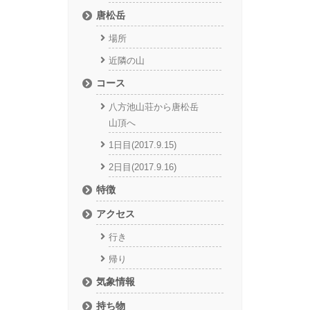
唐松岳
場所
近隣の山
コース
八方池山荘から唐松岳
山頂へ
1日目(2017.9.15)
2日目(2017.9.16)
特徴
アクセス
行き
帰り
気象情報
持ち物