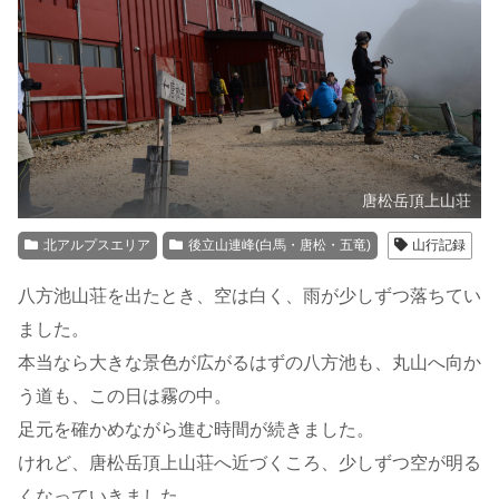
唐松岳頂上山荘
北アルプスエリア
後立山連峰(白馬・唐松・五竜)
山行記録
八方池山荘を出たとき、空は白く、雨が少しずつ落ちてい
ました。
本当なら大きな景色が広がるはずの八方池も、丸山へ向か
う道も、この日は霧の中。
足元を確かめながら進む時間が続きました。
けれど、唐松岳頂上山荘へ近づくころ、少しずつ空が明る
くなっていきました。