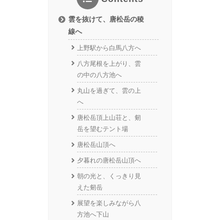
雲を抜けて、唐松岳の稜
線へ
上野駅から白馬八方へ
八方尾根を上がり、雲
の中の八方池へ
丸山を過ぎて、雲の上
へ
唐松岳頂上山荘と、剱
岳を望むテント場
唐松岳山頂へ
夕暮れの唐松岳山頂へ
朝の光と、くっきり見
えた剱岳
展望を楽しみながら八
方池へ下山