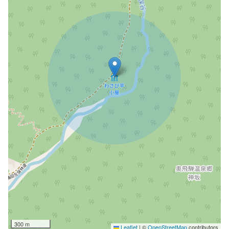
300 m
Leaflet
|
©
OpenStreetMap
contributors