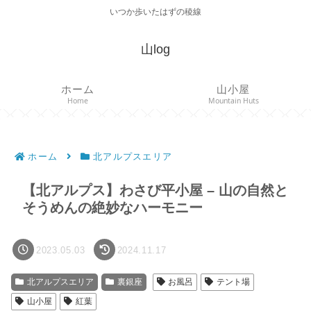
いつか歩いたはずの稜線
山log
ホーム
山小屋
Home
Mountain Huts
ホーム
北アルプスエリア
【北アルプス】わさび平小屋 – 山の自然と
そうめんの絶妙なハーモニー
2023.05.03
2024.11.17
北アルプスエリア
裏銀座
お風呂
テント場
山小屋
紅葉