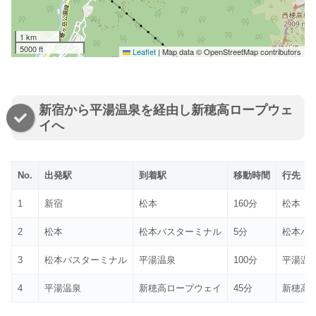
1 km
5000 ft
Leaflet
|
Map data © OpenStreetMap contributors
新宿から平湯温泉を経由し新穂高ロープウェ
イへ
No.
出発駅
到着駅
移動時間
行先
1
新宿
松本
160分
松本
2
松本
松本バスターミナル
5分
松本バ
3
松本バスターミナル
平湯温泉
100分
平湯温
4
平湯温泉
新穂高ロープウェイ
45分
新穂高