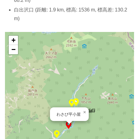
68.2 m)
白出沢口 (距離: 1.9 km, 標高: 1536 m, 標高差: 130.2
m)
+
−
奥丸山登山口
小池新道登山口
×
わさび平小屋