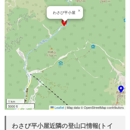
×
わさび平小屋
1 km
5000 ft
Leaflet
|
Map data © OpenStreetMap contributors
わさび平小屋近隣の登山口情報(トイ