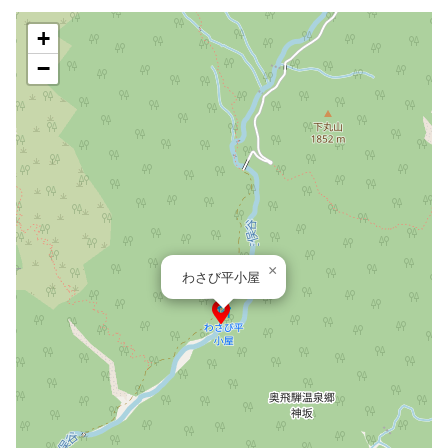
+
−
×
わさび平小屋