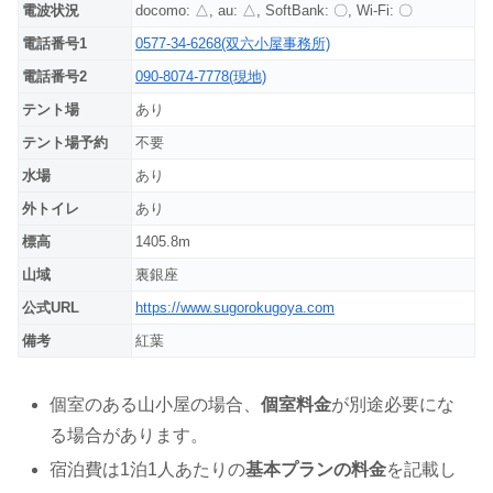
電波状況
docomo: △, au: △, SoftBank: 〇, Wi-Fi: 〇
電話番号1
0577-34-6268(双六小屋事務所)
電話番号2
090-8074-7778(現地)
テント場
あり
テント場予約
不要
水場
あり
外トイレ
あり
標高
1405.8m
山域
裏銀座
公式URL
https://www.sugorokugoya.com
備考
紅葉
個室のある山小屋の場合、
個室料金
が別途必要にな
る場合があります。
宿泊費は1泊1人あたりの
基本プランの料金
を記載し