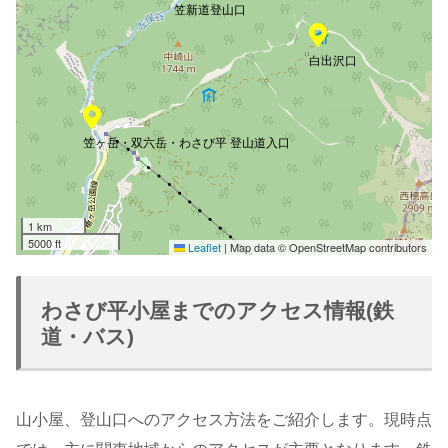
笠新道登山口
白出沢口
笠ヶ岳・双六岳・わさび平 登山道入口
1 km
5000 ft
Leaflet
|
Map data © OpenStreetMap contributors
わさび平小屋までのアクセス情報(鉄
道・バス)
山小屋、登山口へのアクセス方法をご紹介します。現時点