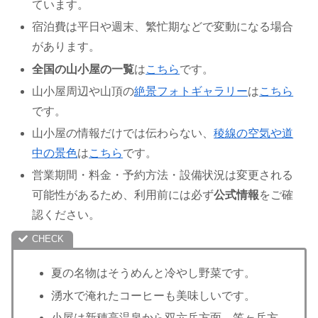
ています。
宿泊費は平日や週末、繁忙期などで変動になる場合
があります。
全国の山小屋の一覧
は
こちら
です。
山小屋周辺や山頂の
絶景フォトギャラリー
は
こちら
です。
山小屋の情報だけでは伝わらない、
稜線の空気や道
中の景色
は
こちら
です。
営業期間・料金・予約方法・設備状況は変更される
可能性があるため、利用前には必ず
公式情報
をご確
認ください。
夏の名物はそうめんと冷やし野菜です。
湧水で淹れたコーヒーも美味しいです。
小屋は新穂高温泉から双六岳方面、笠ヶ岳方