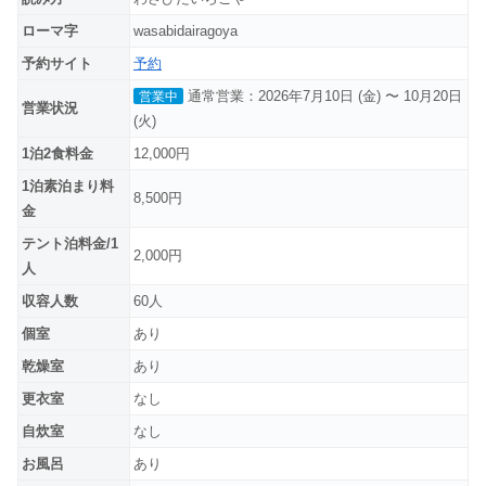
ローマ字
wasabidairagoya
予約サイト
予約
通常営業：2026年7月10日 (金) 〜 10月20日
営業中
営業状況
(火)
1泊2食料金
12,000円
1泊素泊まり料
8,500円
金
テント泊料金/1
2,000円
人
収容人数
60人
個室
あり
乾燥室
あり
更衣室
なし
自炊室
なし
お風呂
あり