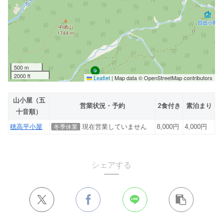
500 m
2000 ft
Leaflet
|
Map data © OpenStreetMap contributors
山小屋（五
営業状況・予約
2食付き
素泊まり
十音順）
穂高平小屋
現在営業していません
8,000円
4,000円
冬季休業
シェアする