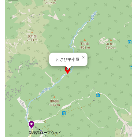
×
わさび平小屋
新穂高ロープウェイ