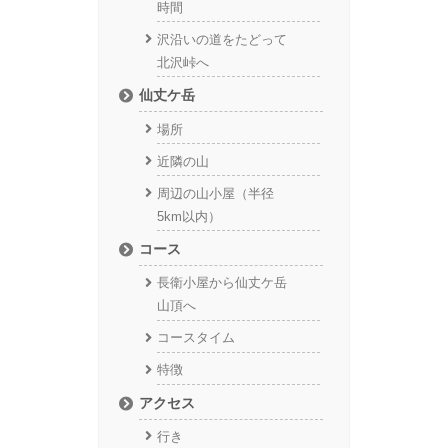
時間
沢沿いの道をたどって
北沢峠へ
仙丈ケ岳
場所
近隣の山
周辺の山小屋（半径
5km以内）
コース
長衛小屋から仙丈ケ岳
山頂へ
コースタイム
特徴
アクセス
行き