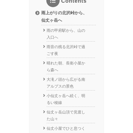
Contents
雨上がりの北沢峠から、
仙丈ヶ岳へ
雨の甲府駅から、山の
入口へ
雨音の残る北沢峠で過
ごす夜
晴れた朝、長衛小屋か
ら森へ
大滝ノ頭から広がる南
アルプスの景色
小仙丈ヶ岳へ続く、明
るい稜線
仙丈ヶ岳山頂で見渡し
た山々
仙丈小屋でひと息つく