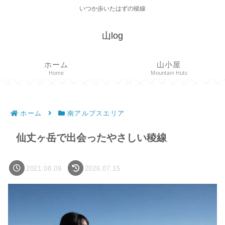
いつか歩いたはずの稜線
山log
ホーム
山小屋
Home
Mountain Huts
ホーム
南アルプスエリア
仙丈ヶ岳で出会ったやさしい稜線
2021.08.09
2026.07.15