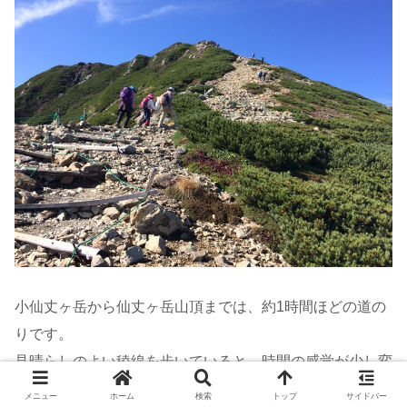
小仙丈ヶ岳から仙丈ヶ岳山頂までは、約1時間ほどの道の
りです。
見晴らしのよい稜線を歩いていると、時間の感覚が少し変
わっていきます。
メニュー
ホーム
検索
トップ
サイドバー