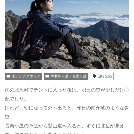
南アルプスエリア
甲斐駒ヶ岳・仙丈ヶ岳
山行記録
雨の北沢峠でテントに入った夜は、明日の空が少しだけ心
配でした。
けれど、朝になって外へ出ると、昨日の雨が嘘のような青
空。
長衛小屋のそばから登山道へ入ると、すぐに北岳が見え