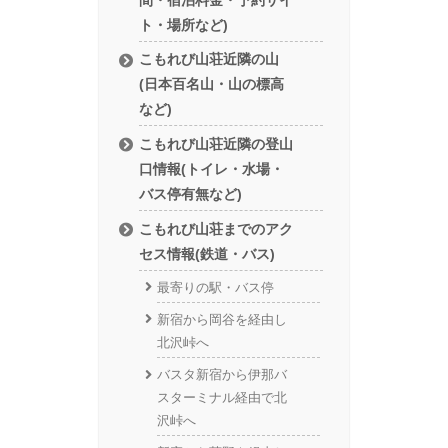
ト・場所など)
こもれび山荘近隣の山
(日本百名山・山の標高
など)
こもれび山荘近隣の登山
口情報(トイレ・水場・
バス停有無など)
こもれび山荘までのアク
セス情報(鉄道・バス)
最寄りの駅・バス停
新宿から岡谷を経由し
北沢峠へ
バスタ新宿から伊那バ
スターミナル経由で北
沢峠へ