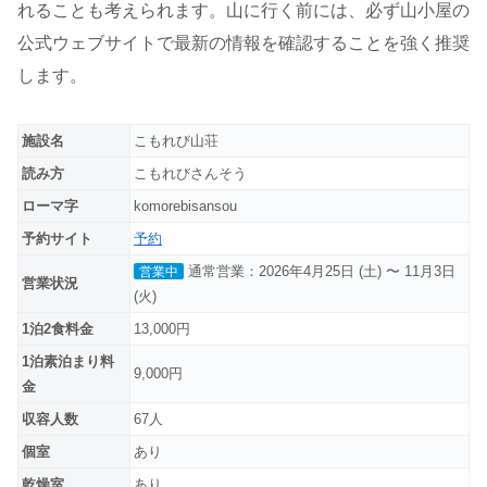
れることも考えられます。山に行く前には、必ず山小屋の
公式ウェブサイトで最新の情報を確認することを強く推奨
します。
施設名
こもれび山荘
読み方
こもれびさんそう
ローマ字
komorebisansou
予約サイト
予約
通常営業：2026年4月25日 (土) 〜 11月3日
営業中
営業状況
(火)
1泊2食料金
13,000円
1泊素泊まり料
9,000円
金
収容人数
67人
個室
あり
乾燥室
あり