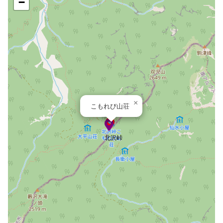
−
×
こもれび山荘
北沢峠