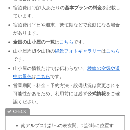
宿泊費は1泊1人あたりの
基本プランの料金
を記載し
ています。
宿泊費は平日や週末、繁忙期などで変動になる場合
があります。
全国の山小屋の一覧
は
こちら
です。
山小屋周辺や山頂の
絶景フォトギャラリー
は
こちら
です。
山小屋の情報だけでは伝わらない、
稜線の空気や道
中の景色
は
こちら
です。
営業期間・料金・予約方法・設備状況は変更される
可能性があるため、利用前には必ず
公式情報
をご確
認ください。
南アルプス北部への表玄関、北沢峠に位置す