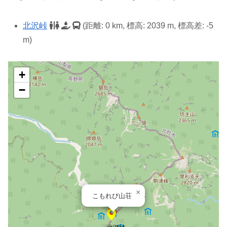
北沢峠
(距離: 0 km, 標高: 2039 m, 標高差: -5
m)
+
−
×
こもれび山荘
北沢峠