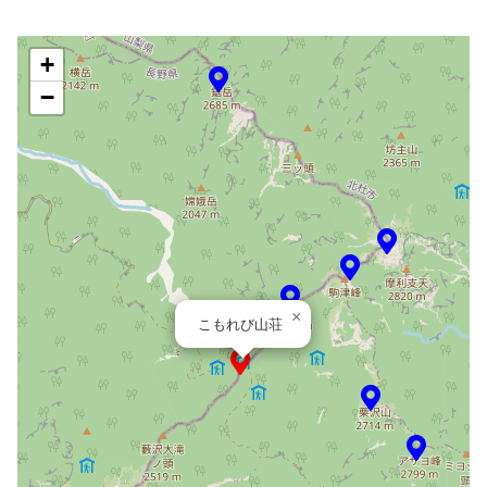
+
−
×
こもれび山荘