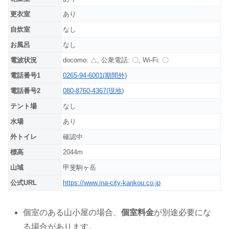
更衣室
あり
自炊室
なし
お風呂
なし
電波状況
docomo: △, 公衆電話: 〇, Wi-Fi: 〇
電話番号1
0265-94-6001(期間外)
電話番号2
080-8760-4367(現地)
テント場
なし
水場
あり
外トイレ
確認中
標高
2044m
山域
甲斐駒ヶ岳
公式URL
https://www.ina-city-kankou.co.jp
個室のある山小屋の場合、
個室料金
が別途必要にな
る場合があります。