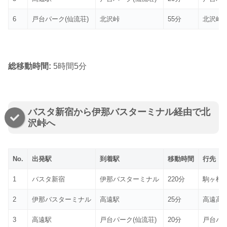
6
戸台パーク(仙流荘)
北沢峠
55分
北沢峠
総移動時間:
5時間5分
バスタ新宿から伊那バスターミナル経由で北
沢峠へ
No.
出発駅
到着駅
移動時間
行先
1
バスタ新宿
伊那バスターミナル
220分
駒ヶ根
2
伊那バスターミナル
高遠駅
25分
高遠高
3
高遠駅
戸台パーク(仙流荘)
20分
戸台パ