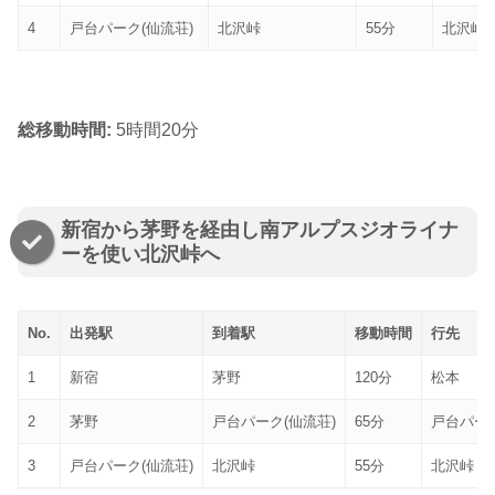
4
戸台パーク(仙流荘)
北沢峠
55分
北沢峠
総移動時間:
5時間20分
新宿から茅野を経由し南アルプスジオライナ
ーを使い北沢峠へ
No.
出発駅
到着駅
移動時間
行先
1
新宿
茅野
120分
松本
2
茅野
戸台パーク(仙流荘)
65分
戸台パー
3
戸台パーク(仙流荘)
北沢峠
55分
北沢峠