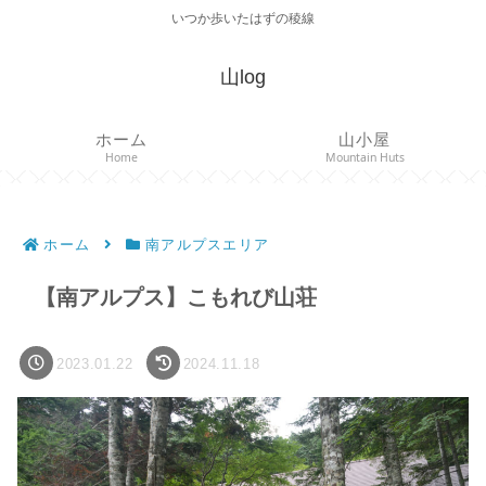
いつか歩いたはずの稜線
山log
ホーム
山小屋
Home
Mountain Huts
ホーム
南アルプスエリア
【南アルプス】こもれび山荘
2023.01.22
2024.11.18