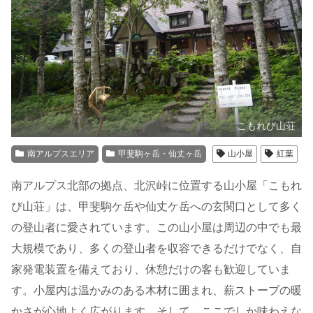
こもれび山荘
南アルプスエリア
甲斐駒ヶ岳・仙丈ヶ岳
山小屋
紅葉
南アルプス北部の拠点、北沢峠に位置する山小屋「こもれ
び山荘」は、甲斐駒ケ岳や仙丈ケ岳への玄関口として多く
の登山者に愛されています。この山小屋は周辺の中でも最
大規模であり、多くの登山者を収容できるだけでなく、自
家発電装置を備えており、休憩だけの客も歓迎していま
す。小屋内は温かみのある木材に囲まれ、薪ストーブの暖
かさが心地よく広がります。そして、ここでしか味わえな