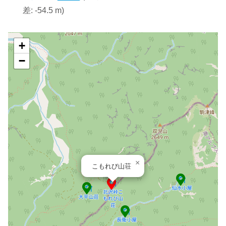
差: -54.5 m)
+
−
×
こもれび山荘