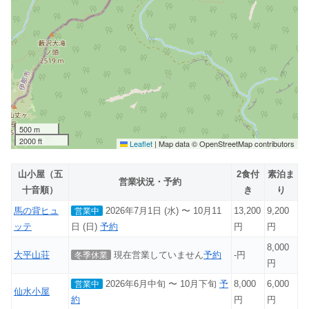
500 m
2000 ft
Leaflet
|
Map data © OpenStreetMap contributors
山小屋（五
2食付
素泊ま
営業状況・予約
十音順）
き
り
馬の背ヒュ
2026年7月1日 (水) 〜 10月11
13,200
9,200
営業中
ッテ
日 (日)
予約
円
円
8,000
大平山荘
現在営業していません
予約
-円
冬季休業
円
2026年6月中旬 〜 10月下旬
予
8,000
6,000
営業中
仙水小屋
約
円
円