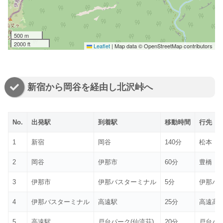
500 m
2000 ft
Leaflet
|
Map data © OpenStreetMap contributors
新宿から岡谷を経由し北沢峠へ
No.
出発駅
到着駅
移動時間
行先
1
新宿
岡谷
140分
松本
2
岡谷
伊那市
60分
豊橋
3
伊那市
伊那バスターミナル
5分
伊那バ
4
伊那バスターミナル
高遠駅
25分
高遠高
5
高遠駅
戸台パーク(仙流荘)
20分
戸台パ