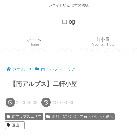
いつか歩いたはずの稜線
山log
ホーム
山小屋
Home
Mountain Huts
ホーム
南アルプスエリア
【南アルプス】二軒小屋
2023.06.02
2024.03.03
南アルプスエリア
荒川岳(悪沢岳)・赤石岳・聖岳・光岳
登山口