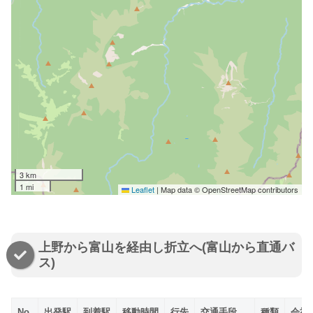
3 km
1 mi
Leaflet
|
Map data © OpenStreetMap contributors
上野から富山を経由し折立へ(富山から直通バ
ス)
No.
出発駅
到着駅
移動時間
行先
交通手段
種類
会社