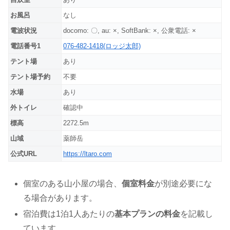
お風呂
なし
電波状況
docomo: 〇, au: ×, SoftBank: ×, 公衆電話: ×
電話番号1
076-482-1418(ロッジ太郎)
テント場
あり
テント場予約
不要
水場
あり
外トイレ
確認中
標高
2272.5m
山域
薬師岳
公式URL
https://ltaro.com
個室のある山小屋の場合、
個室料金
が別途必要にな
る場合があります。
宿泊費は1泊1人あたりの
基本プランの料金
を記載し
ています。