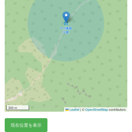
300 m
Leaflet
|
©
OpenStreetMap
contributors
現在位置を表示