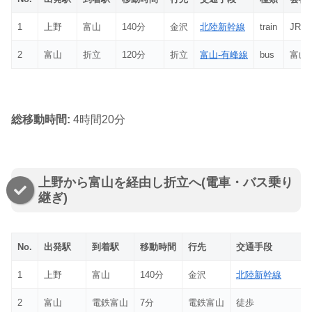
1
上野
富山
140分
金沢
北陸新幹線
train
JR
2
富山
折立
120分
折立
富山-有峰線
bus
富山
総移動時間:
4時間20分
上野から富山を経由し折立へ(電車・バス乗り
継ぎ)
No.
出発駅
到着駅
移動時間
行先
交通手段
1
上野
富山
140分
金沢
北陸新幹線
2
富山
電鉄富山
7分
電鉄富山
徒歩