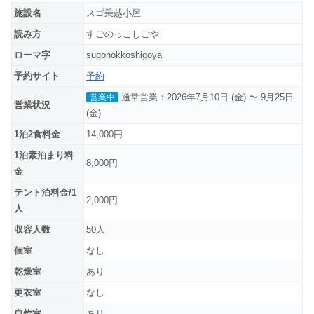
施設名
スゴ乗越小屋
読み方
すごのっこしごや
ローマ字
sugonokkoshigoya
予約サイト
予約
通常営業：2026年7月10日 (金) 〜 9月25日
営業中
営業状況
(金)
1泊2食料金
14,000円
1泊素泊まり料
8,000円
金
テント泊料金/1
2,000円
人
収容人数
50人
個室
なし
乾燥室
あり
更衣室
なし
自炊室
あり