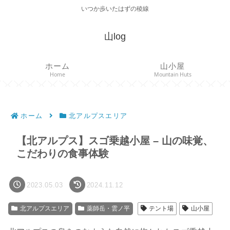
いつか歩いたはずの稜線
山log
ホーム
山小屋
Home
Mountain Huts
ホーム
北アルプスエリア
【北アルプス】スゴ乗越小屋 – 山の味覚、
こだわりの食事体験
2023.05.03
2024.11.12
北アルプスエリア
薬師岳・雲ノ平
テント場
山小屋