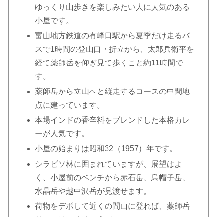
ゆっくり山歩きを楽しみたい人に人気のある
小屋です。
富山地方鉄道の有峰口駅から夏季だけ走るバ
スで1時間の登山口・折立から、太郎兵衛平を
経て薬師岳を仰ぎ見て歩くこと約11時間で
す。
薬師岳から立山へと縦走するコースの中間地
点に建っています。
本場インドの香辛料をブレンドした本格カレ
ーが人気です。
小屋の始まりは昭和32（1957）年です。
シラビソ林に囲まれていますが、展望はよ
く、小屋前のベンチから赤石岳、烏帽子岳、
水晶岳や越中沢岳が見渡せます。
荷物をデポして近くの間山に登れば、薬師岳