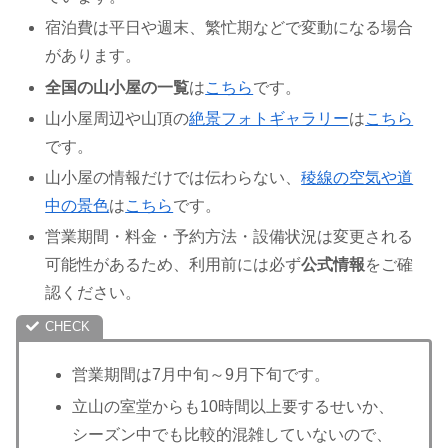
宿泊費は平日や週末、繁忙期などで変動になる場合
があります。
全国の山小屋の一覧
は
こちら
です。
山小屋周辺や山頂の
絶景フォトギャラリー
は
こちら
です。
山小屋の情報だけでは伝わらない、
稜線の空気や道
中の景色
は
こちら
です。
営業期間・料金・予約方法・設備状況は変更される
可能性があるため、利用前には必ず
公式情報
をご確
認ください。
営業期間は7月中旬～9月下旬です。
立山の室堂からも10時間以上要するせいか、
シーズン中でも比較的混雑していないので、