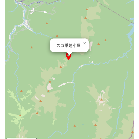
×
スゴ乗越小屋
山口