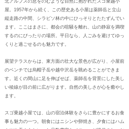
北アルプスの息をのむような自然に抱かれたスゴ乗越小
屋。1957年から続く、この歴史ある小屋は薬師岳と立山
縦走路の中間、シラビソ林の中にひっそりとたたずんでい
ます。ここはまさに、都会の喧騒を離れ、山の静寂を満喫
するのにぴったりの場所。平日なら、人ごみを避けてゆっ
くりと過ごせるのも魅力です。
展望テラスからは、東方面の壮大な景色が広がり、小屋前
のベンチでは烏帽子岳や越中沢岳を眺めることができま
す。近くの間山に足を伸ばせば、薬師岳を背景にした美し
い稜線が目の前に広がります。自然の美しさが心を癒やし
ます。
スゴ乗越小屋では、山の宿泊体験をさらに豊かにするお食
事も魅力の一つ。朝食にはニシンや卵焼き、夕食にはハム