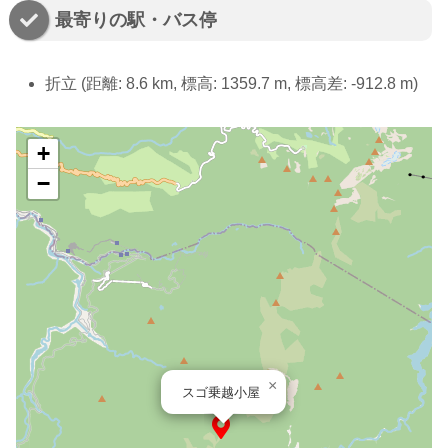
最寄りの駅・バス停
折立 (距離: 8.6 km, 標高: 1359.7 m, 標高差: -912.8 m)
+
−
×
スゴ乗越小屋