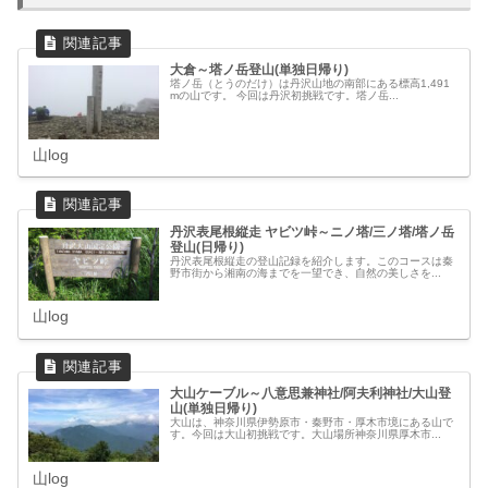
大倉～塔ノ岳登山(単独日帰り)
塔ノ岳（とうのだけ）は丹沢山地の南部にある標高1,491
mの山です。 今回は丹沢初挑戦です。塔ノ岳...
山log
丹沢表尾根縦走 ヤビツ峠～ニノ塔/三ノ塔/塔ノ岳
登山(日帰り)
丹沢表尾根縦走の登山記録を紹介します。このコースは秦
野市街から湘南の海までを一望でき、自然の美しさを...
山log
大山ケーブル～八意思兼神社/阿夫利神社/大山登
山(単独日帰り)
大山は、神奈川県伊勢原市・秦野市・厚木市境にある山で
す。今回は大山初挑戦です。大山場所神奈川県厚木市...
山log