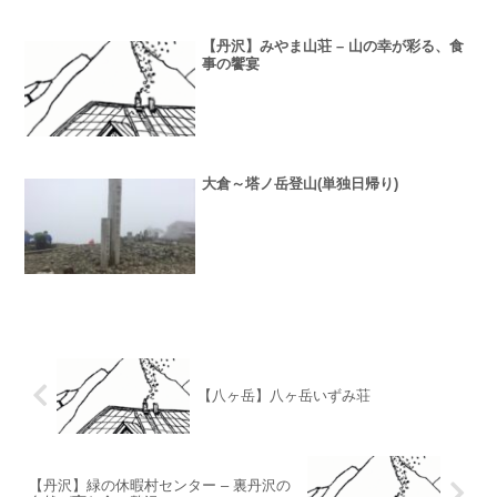
【丹沢】みやま山荘 – 山の幸が彩る、食
事の饗宴
大倉～塔ノ岳登山(単独日帰り)
【八ヶ岳】八ヶ岳いずみ荘
【丹沢】緑の休暇村センター – 裏丹沢の