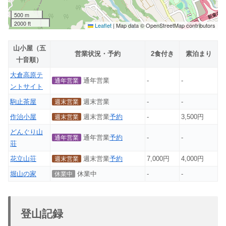
500 m
2000 ft
Leaflet
|
Map data © OpenStreetMap contributors
山小屋（五
営業状況・予約
2食付き
素泊まり
十音順）
大倉高原テ
通年営業
-
-
通年営業
ントサイト
駒止茶屋
週末営業
-
-
週末営業
作治小屋
週末営業
予約
-
3,500円
週末営業
どんぐり山
通年営業
予約
-
-
通年営業
荘
花立山荘
週末営業
予約
7,000円
4,000円
週末営業
堀山の家
休業中
-
-
休業中
登山記録