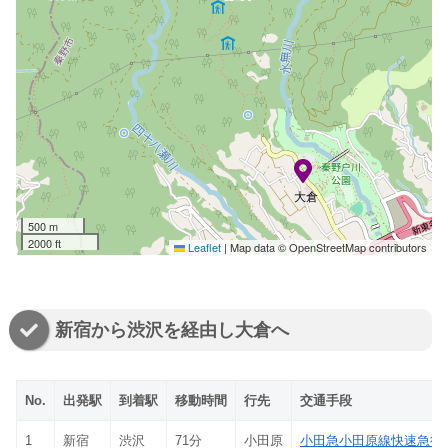
大倉
500 m
2000 ft
Leaflet
|
Map data © OpenStreetMap contributors
新宿から渋沢を経由し大倉へ
No.
出発駅
到着駅
移動時間
行先
交通手段
1
新宿
渋沢
71分
小田原
小田急小田原線快速急行