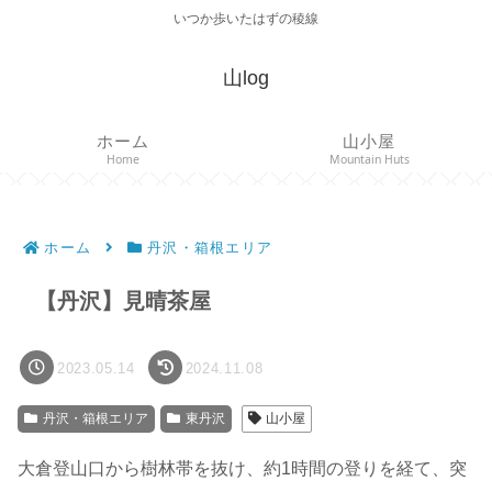
いつか歩いたはずの稜線
山log
ホーム
山小屋
Home
Mountain Huts
ホーム
丹沢・箱根エリア
【丹沢】見晴茶屋
2023.05.14
2024.11.08
丹沢・箱根エリア
東丹沢
山小屋
大倉登山口から樹林帯を抜け、約1時間の登りを経て、突