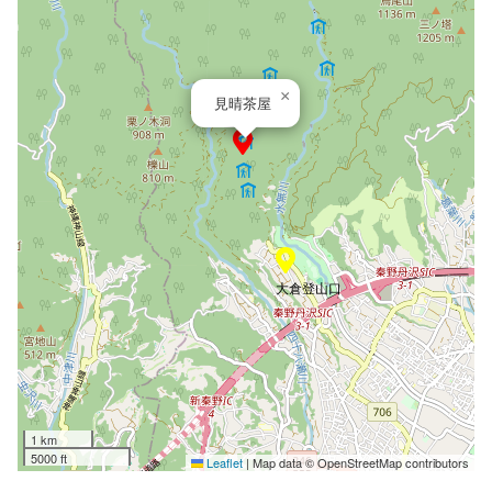
×
見晴茶屋
大倉登山口
1 km
5000 ft
Leaflet
|
Map data © OpenStreetMap contributors