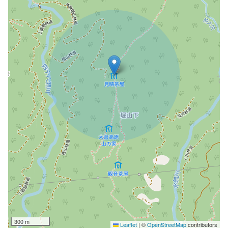
300 m
Leaflet
|
©
OpenStreetMap
contributors