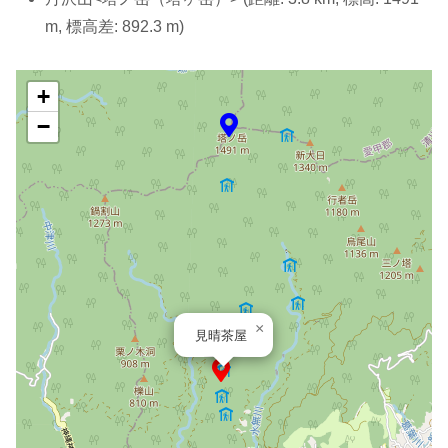
m, 標高差: 892.3 m)
+
−
×
見晴茶屋