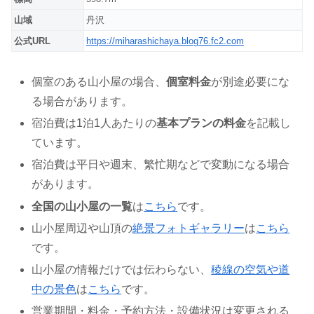
山域
丹沢
公式URL
https://miharashichaya.blog76.fc2.com
個室のある山小屋の場合、
個室料金
が別途必要にな
る場合があります。
宿泊費は1泊1人あたりの
基本プランの料金
を記載し
ています。
宿泊費は平日や週末、繁忙期などで変動になる場合
があります。
全国の山小屋の一覧
は
こちら
です。
山小屋周辺や山頂の
絶景フォトギャラリー
は
こちら
です。
山小屋の情報だけでは伝わらない、
稜線の空気や道
中の景色
は
こちら
です。
営業期間・料金・予約方法・設備状況は変更される