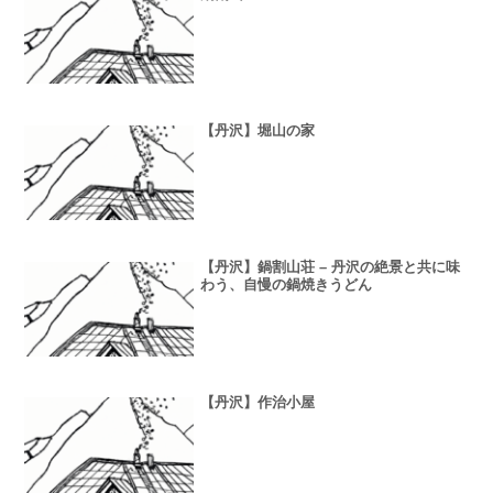
【丹沢】堀山の家
【丹沢】鍋割山荘 – 丹沢の絶景と共に味
わう、自慢の鍋焼きうどん
【丹沢】作治小屋