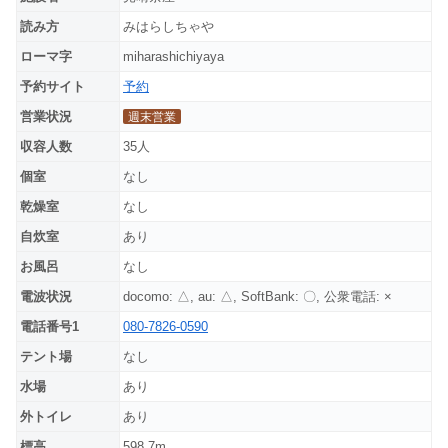
読み方
みはらしちゃや
ローマ字
miharashichiyaya
予約サイト
予約
営業状況
週末営業
収容人数
35人
個室
なし
乾燥室
なし
自炊室
あり
お風呂
なし
電波状況
docomo: △, au: △, SoftBank: 〇, 公衆電話: ×
電話番号1
080-7826-0590
テント場
なし
水場
あり
外トイレ
あり
標高
598.7m