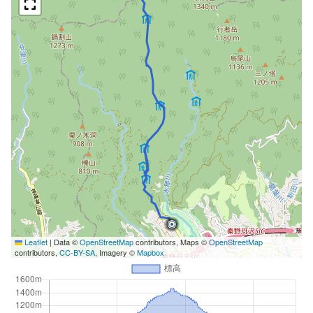
Leaflet
|
Data ©
OpenStreetMap
contributors, Maps ©
OpenStreetMap
contributors,
CC-BY-SA
, Imagery ©
Mapbox