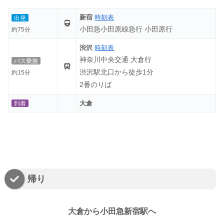
新宿
時刻表
出発
小田急小田原線急行 小田原行
約75分
渋沢
時刻表
神奈川中央交通 大倉行
バス乗換
渋沢駅北口から徒歩1分
約15分
2番のりば
大倉
到着
帰り
大倉から小田急新宿駅へ