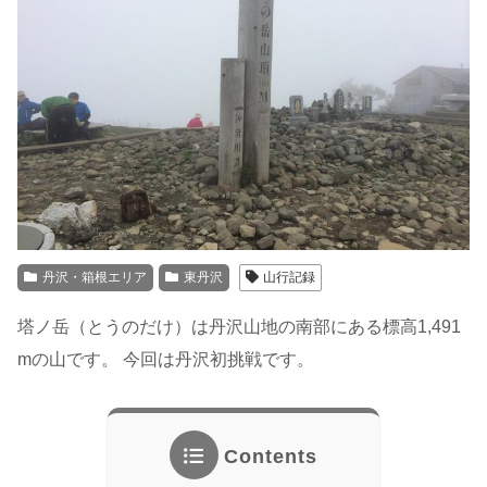
丹沢・箱根エリア
東丹沢
山行記録
塔ノ岳（とうのだけ）は丹沢山地の南部にある標高1,491
mの山です。 今回は丹沢初挑戦です。
Contents