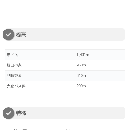
標高
塔ノ岳
1,491m
堀山の家
950m
見晴茶屋
610m
大倉バス停
290m
特徴