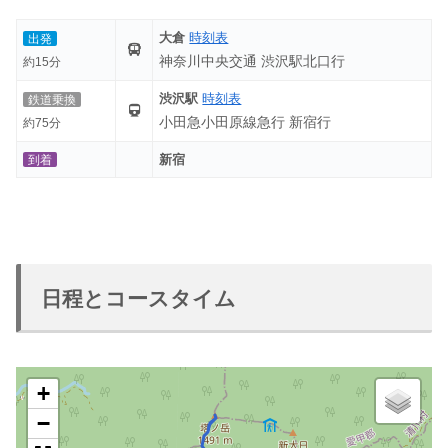
大倉
時刻表
出発
神奈川中央交通 渋沢駅北口行
約15分
渋沢駅
時刻表
鉄道乗換
小田急小田原線急行 新宿行
約75分
新宿
到着
日程とコースタイム
+
−