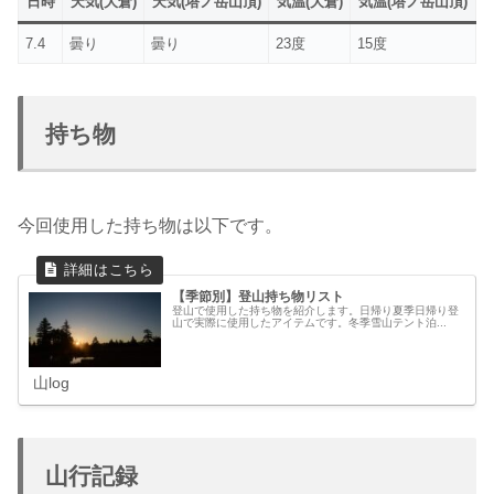
日時
天気(大倉)
天気(塔ノ岳山頂)
気温(大倉)
気温(塔ノ岳山頂)
7.4
曇り
曇り
23度
15度
持ち物
今回使用した持ち物は以下です。
【季節別】登山持ち物リスト
登山で使用した持ち物を紹介します。日帰り夏季日帰り登
山で実際に使用したアイテムです。冬季雪山テント泊...
山log
山行記録