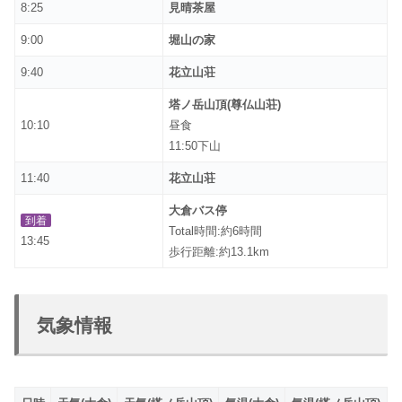
8:25
見晴茶屋
9:00
堀山の家
9:40
花立山荘
塔ノ岳山頂(尊仏山荘)
10:10
昼食
11:50下山
11:40
花立山荘
大倉バス停
到着
Total時間:約6時間
13:45
歩行距離:約13.1km
気象情報