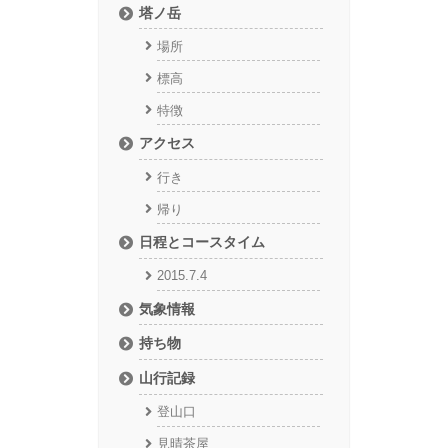
塔ノ岳
場所
標高
特徴
アクセス
行き
帰り
日程とコースタイム
2015.7.4
気象情報
持ち物
山行記録
登山口
見晴茶屋