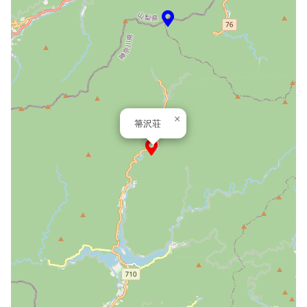
×
箒沢荘