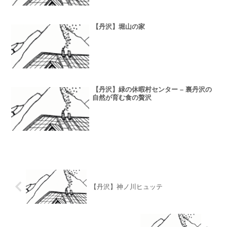
【丹沢】堀山の家
【丹沢】緑の休暇村センター – 裏丹沢の
自然が育む食の贅沢
【丹沢】神ノ川ヒュッテ