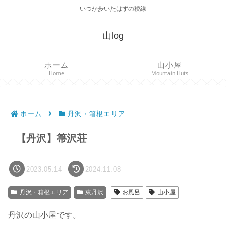
いつか歩いたはずの稜線
山log
ホーム
山小屋
Home
Mountain Huts
ホーム
丹沢・箱根エリア
【丹沢】箒沢荘
2023.05.14
2024.11.08
丹沢・箱根エリア
東丹沢
お風呂
山小屋
丹沢の山小屋です。