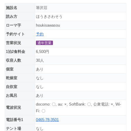
施設名
箒沢荘
読み方
ほうきさわそう
ローマ字
houkisawasou
予約サイト
予約
営業状況
通年営業
1泊2食料金
6,500円
収容人数
30人
個室
あり
乾燥室
なし
自炊室
なし
お風呂
あり
docomo: 〇, au: ×, SoftBank: 〇, 公衆電話: ×, Wi-
電波状況
Fi: 〇
電話番号1
0465-78-3501
テント場
なし