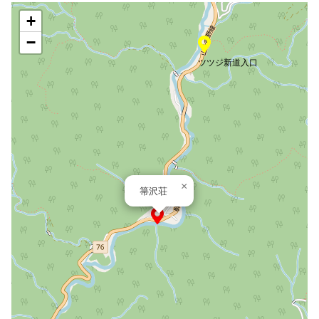
+
−
ツツジ新道入口
×
箒沢荘