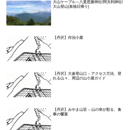
大山ケーブル～八意思兼神社/阿夫利神社/
大山登山(単独日帰り)
【丹沢】作治小屋
【丹沢】大倉登山口 – アクセス方法、登
れる山々、周辺の山小屋ガイド
【丹沢】みやま山荘 – 山の幸が彩る、食
事の饗宴