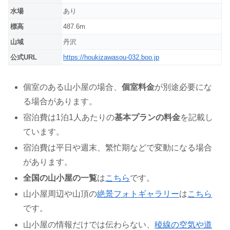
水場
あり
標高
487.6m
山域
丹沢
公式URL
https://houkizawasou-032.boo.jp
個室のある山小屋の場合、
個室料金
が別途必要にな
る場合があります。
宿泊費は1泊1人あたりの
基本プランの料金
を記載し
ています。
宿泊費は平日や週末、繁忙期などで変動になる場合
があります。
全国の山小屋の一覧
は
こちら
です。
山小屋周辺や山頂の
絶景フォトギャラリー
は
こちら
です。
山小屋の情報だけでは伝わらない、
稜線の空気や道