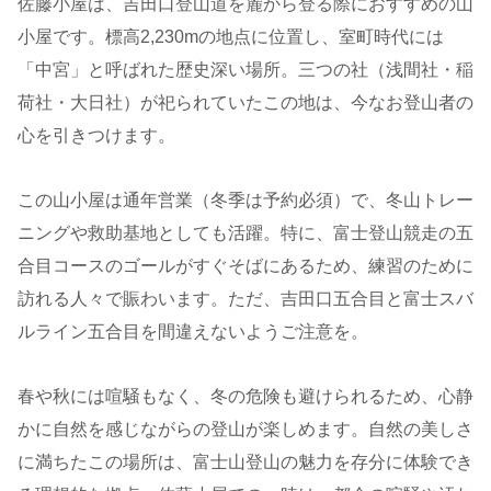
佐藤小屋は、吉田口登山道を麓から登る際におすすめの山
小屋です。標高2,230mの地点に位置し、室町時代には
「中宮」と呼ばれた歴史深い場所。三つの社（浅間社・稲
荷社・大日社）が祀られていたこの地は、今なお登山者の
心を引きつけます。
この山小屋は通年営業（冬季は予約必須）で、冬山トレー
ニングや救助基地としても活躍。特に、富士登山競走の五
合目コースのゴールがすぐそばにあるため、練習のために
訪れる人々で賑わいます。ただ、吉田口五合目と富士スバ
ルライン五合目を間違えないようご注意を。
春や秋には喧騒もなく、冬の危険も避けられるため、心静
かに自然を感じながらの登山が楽しめます。自然の美しさ
に満ちたこの場所は、富士山登山の魅力を存分に体験でき