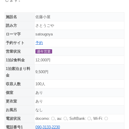
施設名
佐藤小屋
読み方
さとうごや
ローマ字
satougoya
予約サイト
予約
営業状況
通年営業
1泊2食料金
12,000円
1泊素泊まり料
9,500円
金
収容人数
100人
個室
あり
更衣室
あり
お風呂
なし
電波状況
docomo: 〇, au: 〇, SoftBank: 〇, Wi-Fi: 〇
電話番号1
090-3133-2230