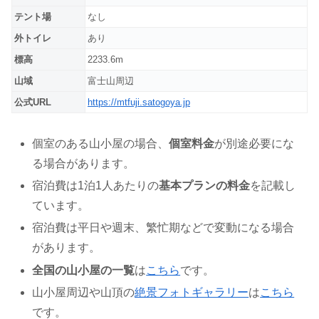
テント場
なし
外トイレ
あり
標高
2233.6m
山域
富士山周辺
公式URL
https://mtfuji.satogoya.jp
個室のある山小屋の場合、
個室料金
が別途必要にな
る場合があります。
宿泊費は1泊1人あたりの
基本プランの料金
を記載し
ています。
宿泊費は平日や週末、繁忙期などで変動になる場合
があります。
全国の山小屋の一覧
は
こちら
です。
山小屋周辺や山頂の
絶景フォトギャラリー
は
こちら
です。