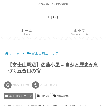
いつか歩いたはずの稜線
山log
ホーム
山小屋
Home
Mountain Huts
ホーム
富士山周辺エリア
【富士山周辺】佐藤小屋 – 自然と歴史が息
づく五合目の宿
2022.11.29
2024.10.28
富士山周辺エリア
山小屋
通年営業