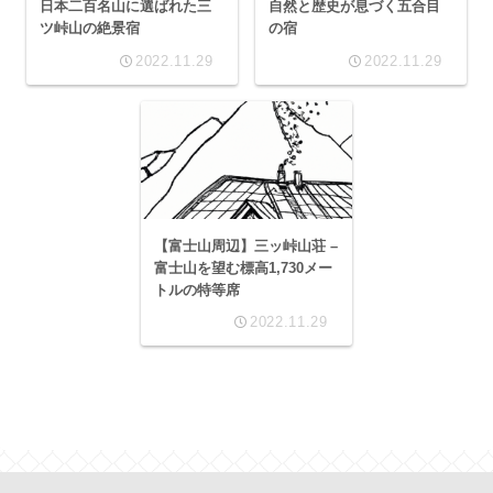
日本二百名山に選ばれた三
自然と歴史が息づく五合目
ツ峠山の絶景宿
の宿
2022.11.29
2022.11.29
【富士山周辺】三ッ峠山荘 –
富士山を望む標高1,730メー
トルの特等席
2022.11.29