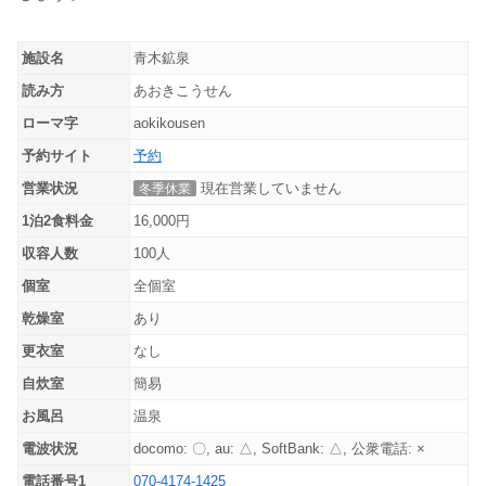
施設名
青木鉱泉
読み方
あおきこうせん
ローマ字
aokikousen
予約サイト
予約
営業状況
現在営業していません
冬季休業
1泊2食料金
16,000円
収容人数
100人
個室
全個室
乾燥室
あり
更衣室
なし
自炊室
簡易
お風呂
温泉
電波状況
docomo: 〇, au: △, SoftBank: △, 公衆電話: ×
電話番号1
070-4174-1425