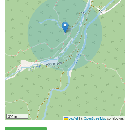
300 m
Leaflet
|
©
OpenStreetMap
contributors