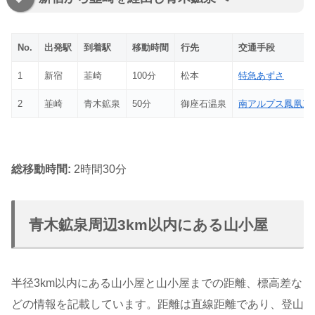
No.
出発駅
到着駅
移動時間
行先
交通手段
1
新宿
韮崎
100分
松本
特急あずさ
2
韮崎
青木鉱泉
50分
御座石温泉
南アルプス鳳凰三
総移動時間:
2時間30分
青木鉱泉周辺3km以内にある山小屋
半径3km以内にある山小屋と山小屋までの距離、標高差な
どの情報を記載しています。距離は直線距離であり、登山