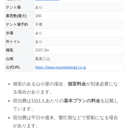
テント場
あり
幕営数(最大)
100
テント場予約
不要
水場
あり
外トイレ
あり
標高
1107.2m
山域
鳳凰三山
公式URL
https://www.mountaintrad.co.jp
個室のある山小屋の場合、
個室料金
が別途必要にな
る場合があります。
宿泊費は1泊1人あたりの
基本プランの料金
を記載し
ています。
宿泊費は平日や週末、繁忙期などで変動になる場合
があります。