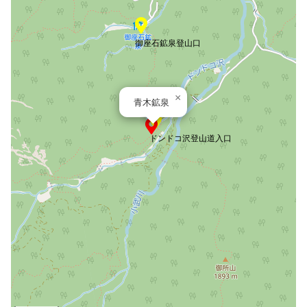
御座石鉱泉登山口
×
青木鉱泉
ドンドコ沢登山道入口