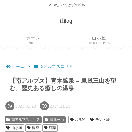
いつか歩いたはずの稜線
山log
ホーム
山小屋
Home
Mountain Huts
ホーム
南アルプスエリア
【南アルプス】青木鉱泉 – 鳳凰三山を望
む、歴史ある癒しの温泉
2023.01.23
2024.11.10
南アルプスエリア
鳳凰三山
お風呂
テント場
山小屋
温泉
紅葉