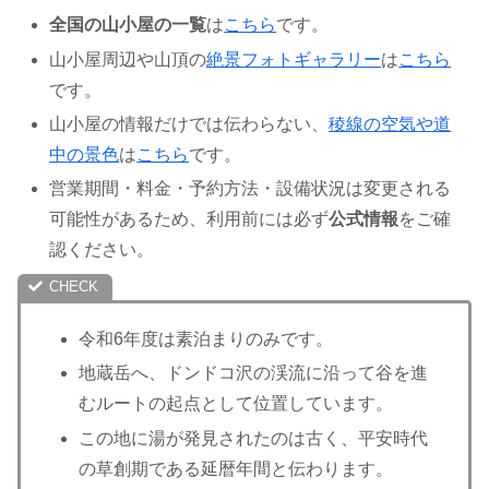
全国の山小屋の一覧
は
こちら
です。
山小屋周辺や山頂の
絶景フォトギャラリー
は
こちら
です。
山小屋の情報だけでは伝わらない、
稜線の空気や道
中の景色
は
こちら
です。
営業期間・料金・予約方法・設備状況は変更される
可能性があるため、利用前には必ず
公式情報
をご確
認ください。
令和6年度は素泊まりのみです。
地蔵岳へ、ドンドコ沢の渓流に沿って谷を進
むルートの起点として位置しています。
この地に湯が発見されたのは古く、平安時代
の草創期である延暦年間と伝わります。