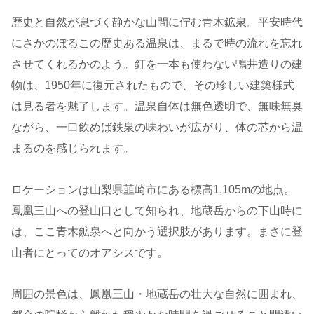
歴史と自然が息づく静かな山間に佇む青木鉱泉。平安時代
にさかのぼるこの歴史ある温泉は、まるで時の流れを忘れ
させてくれるかのよう。釘を一本も使わない鴨井造りの建
物は、1950年に復元されたもので、その珍しい建築様式
は見る者を魅了します。温泉自体は無色透明で、無味無臭
ながら、一口飲めば鉄泉の味わいが広がり、体の芯から温
まるのを感じられます。
ロケーションは山梨県韮崎市にある標高1,105mの地点。
鳳凰三山への登山口として知られ、地蔵岳からの下山時に
は、ここ青木鉱泉へと向かう選択肢があります。まさに登
山者にとってのオアシスです。
周囲の景色は、鳳凰三山・地蔵岳の壮大な自然に囲まれ、