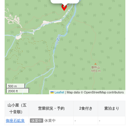
500 m
2000 ft
Leaflet
|
Map data © OpenStreetMap contributors
山小屋（五
営業状況・予約
2食付き
素泊まり
十音順）
御座石鉱泉
休業中
-
-
休業中