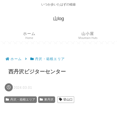
いつか歩いたはずの稜線
山log
ホーム
山小屋
Home
Mountain Huts
ホーム
丹沢・箱根エリア
西丹沢ビジターセンター
2024.03.01
丹沢・箱根エリア
東丹沢
登山口