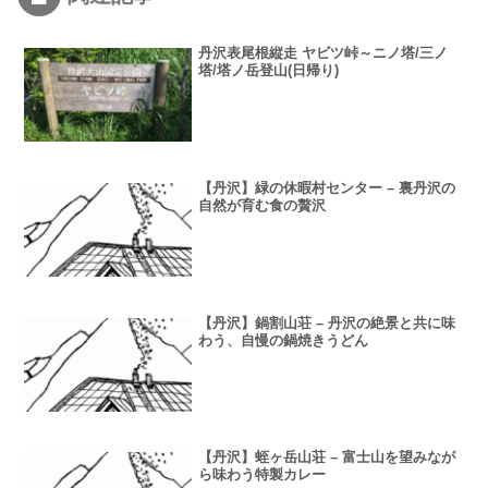
丹沢表尾根縦走 ヤビツ峠～ニノ塔/三ノ
塔/塔ノ岳登山(日帰り)
【丹沢】緑の休暇村センター – 裏丹沢の
自然が育む食の贅沢
【丹沢】鍋割山荘 – 丹沢の絶景と共に味
わう、自慢の鍋焼きうどん
【丹沢】蛭ヶ岳山荘 – 富士山を望みなが
ら味わう特製カレー