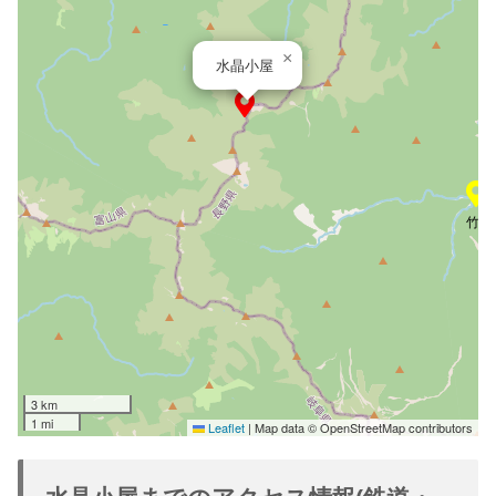
×
湯
水晶小屋
竹村
3 km
1 mi
Leaflet
|
Map data © OpenStreetMap contributors