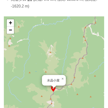
-1620.2 m)
+
−
×
水晶小屋