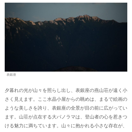
表銀座
夕暮れの光が山々を照らし出し、表銀座の燕山荘が遠く小
さく見えます。ここ水晶小屋からの眺めは、まるで絵画の
ような美しさを誇り、表銀座の全景が目の前に広がってい
ます。山荘が点在する大パノラマは、登山者の心を惹きつ
ける魅力に満ちています。山々に抱かれる小さな存在が、