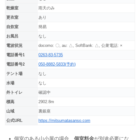
乾燥室
雨天のみ
更衣室
あり
自炊室
簡易
お風呂
なし
電波状況
docomo: 〇, au: △, SoftBank: △, 公衆電話: ×
電話番号1
0263-83-5735
電話番号2
050-8882-5833(予約)
テント場
なし
水場
なし
外トイレ
確認中
標高
2902.8m
山域
裏銀座
公式URL
https://mitsumatasanso.com
個室のある山小屋の場合、
個室料金
が別途必要にな