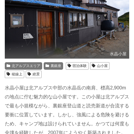
水晶小屋
北アルプスエリア
裏銀座
宿泊体験
山小屋
稜線上
絶景
水晶小屋は北アルプス中部の水晶岳の南肩、標高2,900m
の地点に佇む魅力的な山小屋です。この小屋は北アルプス
で最も小規模ながら、裏銀座登山道と読売新道が合流する
要衝に位置しています。しかし、強風による危険を避ける
ため、キャンプ地は設けられていません。かつては何度も
全壊を経験したが、2007年にようやく新築されました。