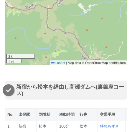
3 km
1 mi
Leaflet
|
Map data © OpenStreetMap contributors
新宿から松本を経由し高瀬ダムへ(裏銀座コー
ス)
No.
出発駅
到着駅
移動時間
行先
交通手段
種
1
新宿
松本
160分
松本
特急あずさ
ex