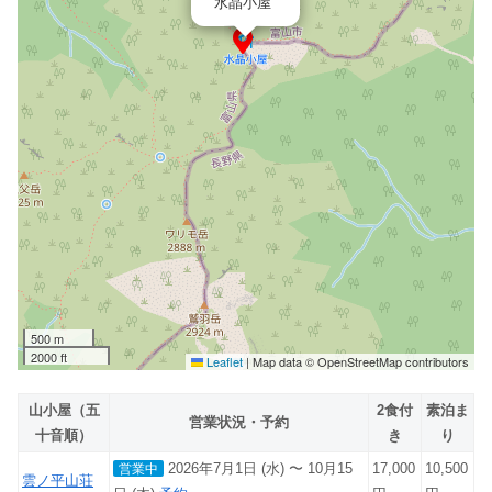
水晶小屋
500 m
2000 ft
Leaflet
|
Map data © OpenStreetMap contributors
山小屋（五
2食付
素泊ま
営業状況・予約
十音順）
き
り
2026年7月1日 (水) 〜 10月15
17,000
10,500
営業中
雲ノ平山荘