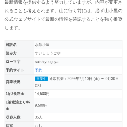
最新情報を提供するよう努力していますが、内容が変更さ
れることも考えられます。山に行く前には、必ず山小屋の
公式ウェブサイトで最新の情報を確認することを強く推奨
します。
施設名
水晶小屋
読み方
すいしょうごや
ローマ字
suishiyougoya
予約サイト
予約
通常営業：2026年7月10日 (金) 〜 9月30日
営業中
営業状況
(水)
1泊2食料金
14,500円
1泊素泊まり料
9,500円
金
収容人数
35人
個室
なし