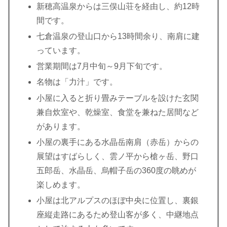
新穂高温泉からは三俣山荘を経由し、約12時
間です。
七倉温泉の登山口から13時間余り、南肩に建
っています。
営業期間は7月中旬～9月下旬です。
名物は「力汁」です。
小屋に入ると折り畳みテーブルを設けた玄関
兼自炊室や、乾燥室、食堂を兼ねた居間など
があります。
小屋の裏手にある水晶岳南肩（赤岳）からの
展望はすばらしく、雲ノ平から槍ヶ岳、野口
五郎岳、水晶岳、烏帽子岳の360度の眺めが
楽しめます。
小屋は北アルプスのほぼ中央に位置し、裏銀
座縦走路にあるため登山客が多く、中継地点