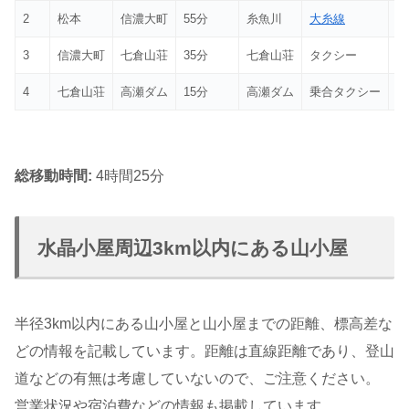
2
松本
信濃大町
55分
糸魚川
大糸線
tr
3
信濃大町
七倉山荘
35分
七倉山荘
タクシー
ta
4
七倉山荘
高瀬ダム
15分
高瀬ダム
乗合タクシー
sh
総移動時間:
4時間25分
水晶小屋周辺3km以内にある山小屋
半径3km以内にある山小屋と山小屋までの距離、標高差な
どの情報を記載しています。距離は直線距離であり、登山
道などの有無は考慮していないので、ご注意ください。
営業状況や宿泊費などの情報も掲載しています。