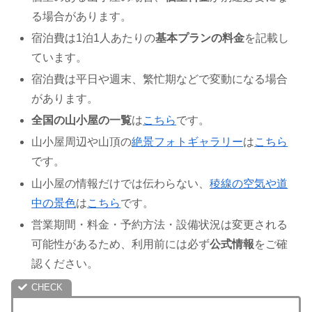
る場合があります。
宿泊費は1泊1人あたりの
基本プランの料金
を記載し
ています。
宿泊費は平日や週末、繁忙期などで変動になる場合
があります。
全国の山小屋の一覧
は
こちら
です。
山小屋周辺や山頂の
絶景フォトギャラリー
は
こちら
です。
山小屋の情報だけでは伝わらない、
稜線の空気や道
中の景色
は
こちら
です。
営業期間・料金・予約方法・設備状況は変更される
可能性があるため、利用前には必ず
公式情報
をご確
認ください。