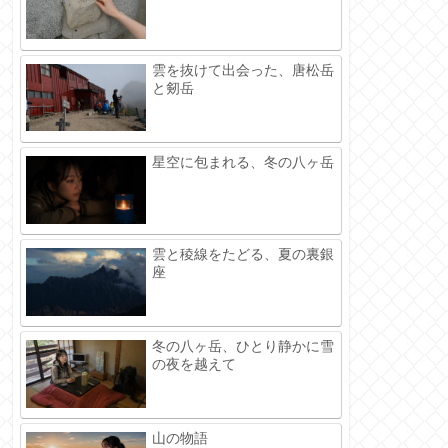
雲を抜けて出会った、唐松岳
と剱岳
星空に包まれる、冬の八ヶ岳
雲と稜線をたどる、夏の裏銀
座
冬の八ヶ岳、ひとり静かに雪
の夜を越えて
山の物語