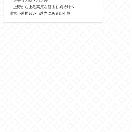
最寄りの駅・バス停
上野から上毛高原を経由し鳩待峠へ
龍宮小屋周辺3km以内にある山小屋