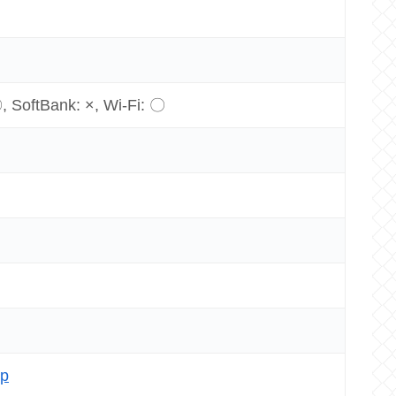
 SoftBank: ×, Wi-Fi: 〇
jp