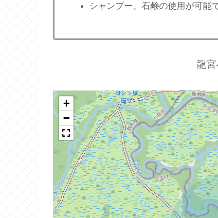
シャンプー、石鹸の使用が可能
龍宮
+
−