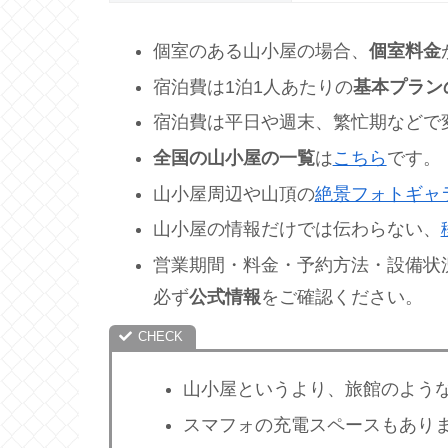
個室のある山小屋の場合、
個室料金
宿泊費は1泊1人あたりの
基本プラン
宿泊費は平日や週末、繁忙期などで
全国の山小屋の一覧
は
こちら
です。
山小屋周辺や山頂の
絶景フォトギャ
山小屋の情報だけでは伝わらない、
営業期間・料金・予約方法・設備状
必ず
公式情報
をご確認ください。
山小屋というより、旅館のよう
スマフォの充電スペースもあり