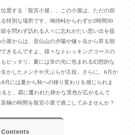
に位置する「龍宮小屋」。この小屋は、ただの宿
る特別な場所です。鳩待峠からわずか2時間30
季節を問わず訪れる人々に忘れがたい思い出を提
の小屋からは、至仏山の夕陽や燧ヶ岳から昇る朝
喫できるんですよ。様々なトレッキングコースの
にもピッタリ。夏には蛍の光に包まれる幻想的な
生かしたメンチや天ぷらが主役。さらに、6月か
ら9月には夏から秋への移り変わりを感じられま
去ると、霜に覆われた静かな景色が広がるんで
た至極の時間を龍宮小屋で過ごしてみませんか？
Contents