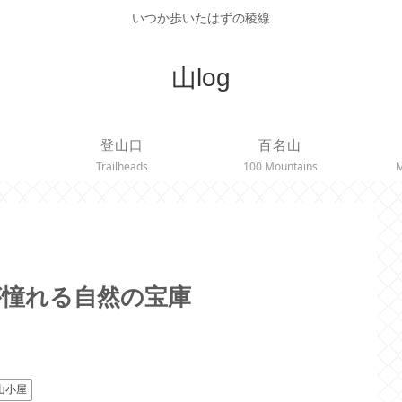
いつか歩いたはずの稜線
山log
登山口
百名山
Trailheads
100 Mountains
M
が憧れる自然の宝庫
山小屋