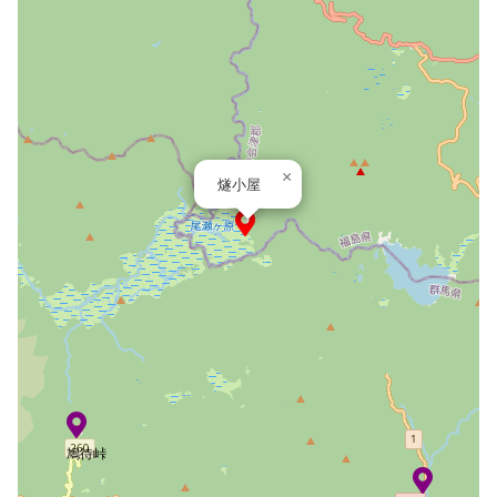
×
燧小屋
鳩待峠