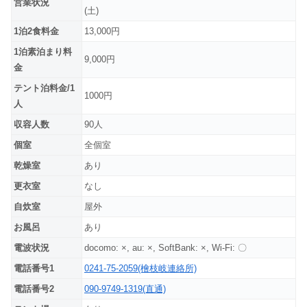
営業状況
(土)
1泊2食料金
13,000円
1泊素泊まり料
9,000円
金
テント泊料金/1
1000円
人
収容人数
90人
個室
全個室
乾燥室
あり
更衣室
なし
自炊室
屋外
お風呂
あり
電波状況
docomo: ×, au: ×, SoftBank: ×, Wi-Fi: 〇
電話番号1
0241-75-2059(檜枝岐連絡所)
電話番号2
090-9749-1319(直通)