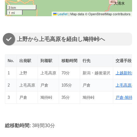
大清水
3 km
1 mi
Leaflet
|
Map data © OpenStreetMap contributors
上野から上毛高原を経由し鳩待峠へ
No.
出発駅
到着駅
移動時間
行先
交通手段
1
上野
上毛高原
70分
新潟・越後湯沢
上越新幹線
2
上毛高原
戸倉
105分
戸倉
上毛高原-
3
戸倉
鳩待峠
35分
鳩待峠
戸倉-鳩待
総移動時間:
3時間30分