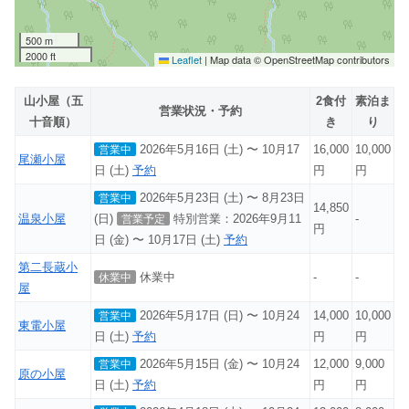
500 m
2000 ft
Leaflet
|
Map data © OpenStreetMap contributors
山小屋（五
2食付
素泊ま
営業状況・予約
十音順）
き
り
2026年5月16日 (土) 〜 10月17
16,000
10,000
営業中
尾瀬小屋
日 (土)
予約
円
円
2026年5月23日 (土) 〜 8月23日
営業中
14,850
温泉小屋
(日)
特別営業：2026年9月11
-
営業予定
円
日 (金) 〜 10月17日 (土)
予約
第二長蔵小
休業中
-
-
休業中
屋
2026年5月17日 (日) 〜 10月24
14,000
10,000
営業中
東電小屋
日 (土)
予約
円
円
2026年5月15日 (金) 〜 10月24
12,000
9,000
営業中
原の小屋
日 (土)
予約
円
円