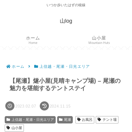
いつか歩いたはずの稜線
山log
ホーム
山小屋
Home
Mountain Huts
ホーム
上信越・尾瀬・日光エリア
【尾瀬】燧小屋(見晴キャンプ場) – 尾瀬の
魅力を堪能するテントステイ
2023.02.07
2024.11.15
上信越・尾瀬・日光エリア
尾瀬
お風呂
テント場
山小屋