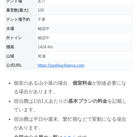
テント場
あり
幕営数(最大)
100
テント場予約
不要
水場
確認中
外トイレ
確認中
標高
1424.4m
山域
尾瀬
公式URL
https://ozehiuchigoya.com
個室のある山小屋の場合、
個室料金
が別途必要にな
る場合があります。
宿泊費は1泊1人あたりの
基本プランの料金
を記載し
ています。
宿泊費は平日や週末、繁忙期などで変動になる場合
があります。