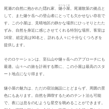
ひうちごや
尾瀬の自然に抱かれた隠れ家、
燧小屋
。尾瀬散策の拠点と
して、また燧ケ岳への登山者にとっても欠かせない存在で
す。この小屋は、見晴地区の静かな場所にひっそりとたた
ずみ、自然を身近に感じさせてくれる特別な場所。客室は
16室、総定員は90名と、訪れる人々に十分なくつろぎを
提供します。
そのロケーションは、至仏山や燧ヶ岳へのアプローチにも
最適。山々への旅を計画する際に、この小屋は最高のスタ
ート地点になり得ます。
燧小屋の魅力は、ただの宿泊施設にとどまらず、周囲の景
色にもあります。自然を満喫するためのテント泊も可能
で、夜には息をのむような星空を眺めることができます。