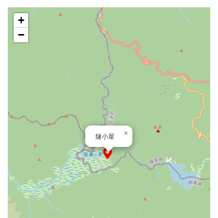
+
−
×
燧小屋