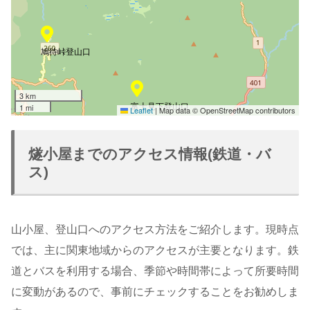
鳩待峠登山口
3 km
富士見下登山口
1 mi
Leaflet
|
Map data © OpenStreetMap contributors
燧小屋までのアクセス情報(鉄道・バ
ス)
山小屋、登山口へのアクセス方法をご紹介します。現時点
では、主に関東地域からのアクセスが主要となります。鉄
道とバスを利用する場合、季節や時間帯によって所要時間
に変動があるので、事前にチェックすることをお勧めしま