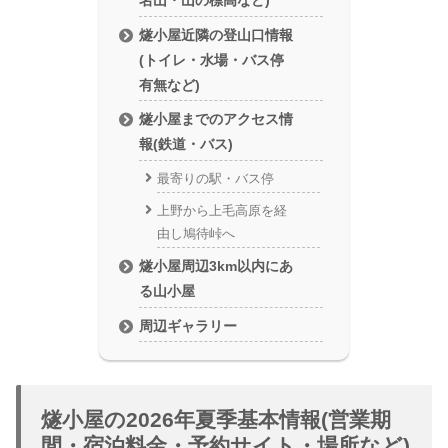
燧小屋近隣の登山口情報
(トイレ・水場・バス停
有無など)
燧小屋までのアクセス情
報(鉄道・バス)
最寄りの駅・バス停
上野から上毛高原を経
由し鳩待峠へ
燧小屋周辺3km以内にあ
る山小屋
周辺ギャラリー
燧小屋の2026年夏季基本情報(営業期
間・宿泊料金・予約サイト・場所など)