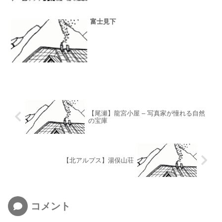
富士見下
【尾瀬】龍宮小屋 – 写真家が憧れる自然
の宝庫
【北アルプス】湯俣山荘
コメント