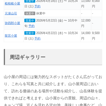
2026年4月18日 (土) 〜 10月24
13,000
8,000
営業中
桧枝岐小屋
日 (土)
予約
円
円
元湯山荘
休業中
-
-
休業中
2026年5月22日 (金) 〜 10月中
12,000
営業中
弥四郎小屋
-
旬
予約
円
2026年4月22日 (水) 〜 10月24
14,000
9,500
営業中
龍宮小屋
日 (土)
予約
円
円
周辺ギャラリー
山小屋の周辺には魅力的なスポットがたくさん広がってお
り、これらを写真と共に紹介します。山小屋周辺におい
て、訪れる価値のある場所や活動を紹介し、山岳体験を提
供できればと考えます。山小屋からの景観、周辺の山々、
キャンプ場、近くを流れる沢や池、美味しい食事など、山