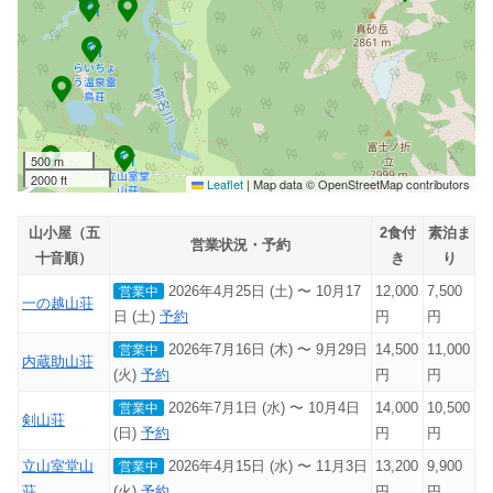
500 m
2000 ft
Leaflet
|
Map data © OpenStreetMap contributors
山小屋（五
2食付
素泊ま
営業状況・予約
十音順）
き
り
2026年4月25日 (土) 〜 10月17
12,000
7,500
営業中
一の越山荘
日 (土)
予約
円
円
2026年7月16日 (木) 〜 9月29日
14,500
11,000
営業中
内蔵助山荘
(火)
予約
円
円
2026年7月1日 (水) 〜 10月4日
14,000
10,500
営業中
剣山荘
(日)
予約
円
円
立山室堂山
2026年4月15日 (水) 〜 11月3日
13,200
9,900
営業中
荘
(火)
予約
円
円