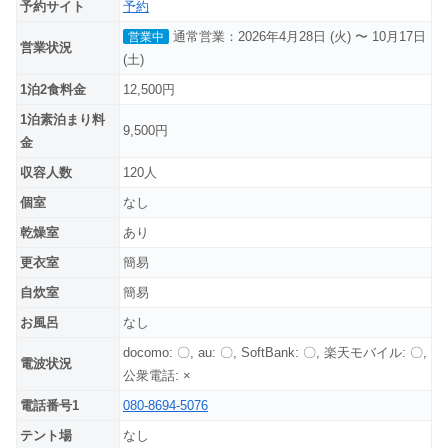
予約サイト
予約
通常営業：2026年4月28日 (火) 〜 10月17日
営業中
営業状況
(土)
1泊2食料金
12,500円
1泊素泊まり料
9,500円
金
収容人数
120人
個室
なし
乾燥室
あり
更衣室
簡易
自炊室
簡易
お風呂
なし
docomo: 〇, au: 〇, SoftBank: 〇, 楽天モバイル: 〇,
電波状況
公衆電話: ×
電話番号1
080-8694-5076
テント場
なし