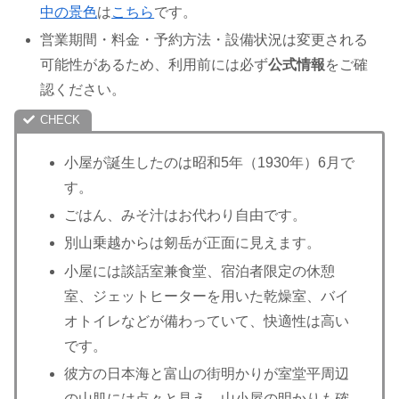
中の景色
は
こちら
です。
営業期間・料金・予約方法・設備状況は変更される
可能性があるため、利用前には必ず
公式情報
をご確
認ください。
小屋が誕生したのは昭和5年（1930年）6月で
す。
ごはん、みそ汁はお代わり自由です。
別山乗越からは剱岳が正面に見えます。
小屋には談話室兼食堂、宿泊者限定の休憩
室、ジェットヒーターを用いた乾燥室、バイ
オトイレなどが備わっていて、快適性は高い
です。
彼方の日本海と富山の街明かりが室堂平周辺
の山肌には点々と見え、山小屋の明かりも確