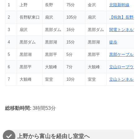
1
上野
長野
75分
金沢
北陸新幹線
2
長野駅東口
扇沢
105分
扇沢
【特急】長野-
3
扇沢
黒部ダム
16分
黒部ダム
関電トンネル電
4
黒部ダム
黒部湖
15分
黒部湖
徒歩
5
黒部湖
黒部平
5分
黒部平
黒部ケーブルカ
6
黒部平
大観峰
7分
大観峰
立山ロープウェ
7
大観峰
室堂
10分
室堂
立山トンネルト
総移動時間:
3時間53分
上野から富山を経由し室堂へ