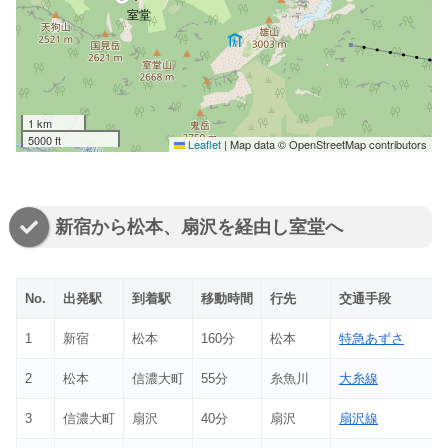
室堂
1 km
5000 ft
Leaflet
|
Map data © OpenStreetMap contributors
新宿から松本、扇沢を経由し室堂へ
No.
出発駅
到着駅
移動時間
行先
交通手段
1
新宿
松本
160分
松本
特急あずさ
2
松本
信濃大町
55分
糸魚川
大糸線
3
信濃大町
扇沢
40分
扇沢
扇沢線