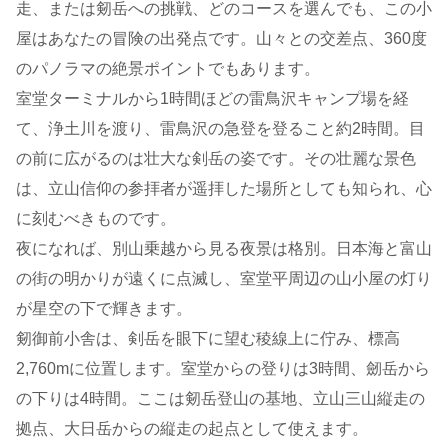
走、または剱岳への挑戦、どのコースを選んでも、この小
屋はあなたの冒険の出発点です。山々との交差点、360度
のパノラマの絶景ポイントでもあります。
室堂ターミナルから1時間ほどの雷鳥沢キャンプ場を経
て、浄土川を渡り、雷鳥沢の急登を登ること約2時間。目
の前に広がるのは壮大な剣岳の姿です。その壮麗な景色
は、立山信仰の参拝者が遥拝した場所としても知られ、心
に刻むべきものです。
夜になれば、別山乗越から見る夜景は格別。日本海と富山
の街の明かりが遠くに点滅し、室堂平周辺の山小屋の灯り
が星空の下で輝きます。
剱御前小舎は、剣岳を眼下に望む稜線上に佇み、標高
2,760mに位置します。室堂からの登りは3時間、劒岳から
の下りは4時間。ここは剱岳登山の基地、立山三山縦走の
拠点、大日岳からの縦走の起点として使えます。