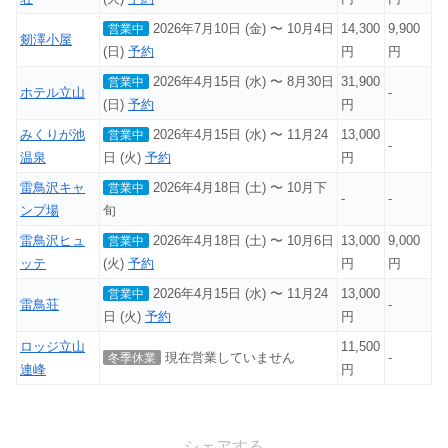
2026年7月10日 (金) 〜 10月4日
14,300
9,900
営業中
剱澤小屋
(日)
予約
円
円
2026年4月15日 (水) 〜 8月30日
31,900
営業中
ホテル立山
-
(日)
予約
円
みくりが池
2026年4月15日 (水) 〜 11月24
13,000
営業中
-
温泉
日 (火)
予約
円
雷鳥沢キャ
2026年4月18日 (土) 〜 10月下
営業中
-
-
ンプ場
旬
雷鳥沢ヒュ
2026年4月18日 (土) 〜 10月6日
13,000
9,000
営業中
ッテ
(火)
予約
円
円
2026年4月15日 (水) 〜 11月24
13,000
営業中
雷鳥荘
-
日 (火)
予約
円
ロッジ立山
11,500
現在営業していません
-
冬季休業
連峰
円
シェアする