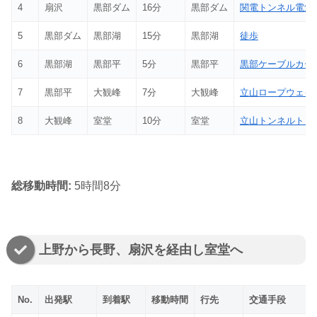
4
扇沢
黒部ダム
16分
黒部ダム
関電トンネル電気
5
黒部ダム
黒部湖
15分
黒部湖
徒歩
6
黒部湖
黒部平
5分
黒部平
黒部ケーブルカー
7
黒部平
大観峰
7分
大観峰
立山ロープウェイ
8
大観峰
室堂
10分
室堂
立山トンネルトロ
総移動時間:
5時間8分
上野から長野、扇沢を経由し室堂へ
No.
出発駅
到着駅
移動時間
行先
交通手段