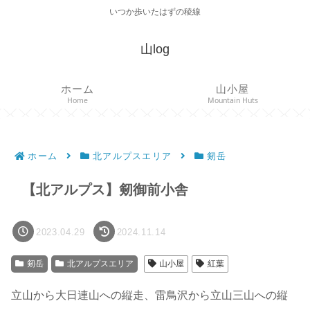
いつか歩いたはずの稜線
山log
ホーム
山小屋
Home
Mountain Huts
ホーム
北アルプスエリア
剱岳
【北アルプス】剱御前小舎
2023.04.29
2024.11.14
剱岳
北アルプスエリア
山小屋
紅葉
立山から大日連山への縦走、雷鳥沢から立山三山への縦