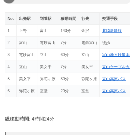
No.
出発駅
到着駅
移動時間
行先
交通手段
1
上野
富山
140分
金沢
北陸新幹線
2
富山
電鉄富山
7分
電鉄富山
徒歩
3
電鉄富山
立山
60分
立山
富山地方鉄道本線
4
立山
美女平
7分
美女平
立山ケーブルカー
5
美女平
弥陀ヶ原
30分
弥陀ヶ原
立山高原バス
6
弥陀ヶ原
室堂
20分
室堂
立山高原バス
総移動時間:
4時間24分