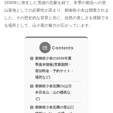
1930年に発生した雪崩の悲劇を経て、冬季の剱岳への登
山基地としての必要性が高まり、剱御前小舎は開業されま
した。その歴史的な背景と共に、自然の美しさを堪能でき
る場所として、山小屋の魅力が広がっています。
Contents
剱御前小舎の2026年夏
季基本情報(営業期間・
宿泊料金・予約サイト・
場所など)
剱御前小舎近隣の山(日
本百名山・山の標高な
ど)
剱御前小舎近隣の登山口