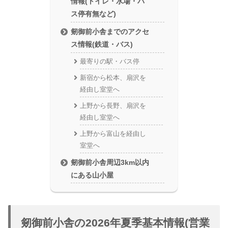
情報(トイレ・水場・バ
ス停有無など)
剱御前小舎までのアクセ
ス情報(鉄道・バス)
最寄りの駅・バス停
新宿から松本、扇沢を
経由し室堂へ
上野から長野、扇沢を
経由し室堂へ
上野から富山を経由し
室堂へ
剱御前小舎周辺3km以内
にある山小屋
剱御前小舎の2026年夏季基本情報(営業