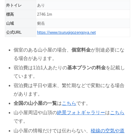
外トイレ
あり
標高
2746.1m
山域
剱岳
公式URL
https://www.tsurugigozengoya.net
個室のある山小屋の場合、
個室料金
が別途必要にな
る場合があります。
宿泊費は1泊1人あたりの
基本プランの料金
を記載し
ています。
宿泊費は平日や週末、繁忙期などで変動になる場合
があります。
全国の山小屋の一覧
は
こちら
です。
山小屋周辺や山頂の
絶景フォトギャラリー
は
こちら
です。
山小屋の情報だけでは伝わらない、
稜線の空気や道