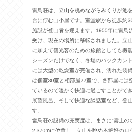
雷鳥荘は、立山を眺めながらみくりが池
台に佇む山小屋です。室堂駅から徒歩約3
施設が登山者を迎えます。1955年に雷鳥
受け、現在の場所に移転されました。立
に加えて観光客のための旅館としても機
シーズンだけでなく、冬場のバックカン
には大型の乾燥室が完備され、濡れた装
は個室30室と相部屋22室で、各部屋に
ているので暖かく快適に過ごすことがで
展望風呂、そして快適な談話室など、登
す。
雷鳥荘の設備の充実度は、まさに“雲上の
2,370mに位置し、立山を眺める絶好の