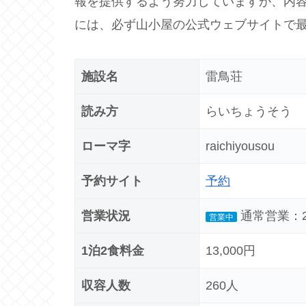
報を提供するよう努力していますが、内
には、必ず山小屋の公式ウェブサイトで
施設名
雷鳥荘
読み方
らいちょうそう
ローマ字
raichiyousou
予約サイト
予約
営業状況
通常営業：202
営業中
1泊2食料金
13,000円
収容人数
260人