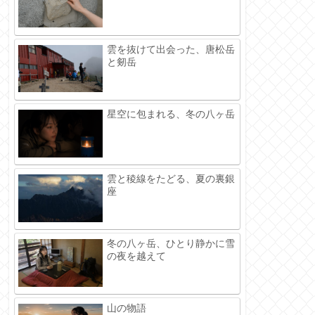
雲を抜けて出会った、唐松岳
と剱岳
星空に包まれる、冬の八ヶ岳
雲と稜線をたどる、夏の裏銀
座
冬の八ヶ岳、ひとり静かに雪
の夜を越えて
山の物語