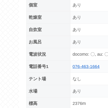
個室
あり
乾燥室
あり
自炊室
あり
お風呂
あり
電波状況
docomo: 〇, au: 
電話番号1
076-463-1664
テント場
なし
水場
あり
標高
2376m