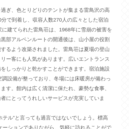
を過ぎ、色とりどりのテントが集まる雷鳥沢の高
0分で到着し、収容人数270人の広々とした宿泊
沢に建てられた雷鳥荘は、1968年に雪崩の被害を
山黒部アルペンルートの開通後は、山小屋の役割
能するよう改築されました。雷鳥荘は夏場の登山
トリー客にも人気があります。広いエントランス
備をしっかりと乾かすことができます。宿泊施設
は空調設備が整っており、冬場には床暖房が備わっ
きます。館内は広く清潔に保たれ、豪勢な食事、
山者にとってうれしいサービスが充実していま
ホテル”と言っても過言ではないでしょう。標高
ロケーションでありながら、気軽に訪れることがで