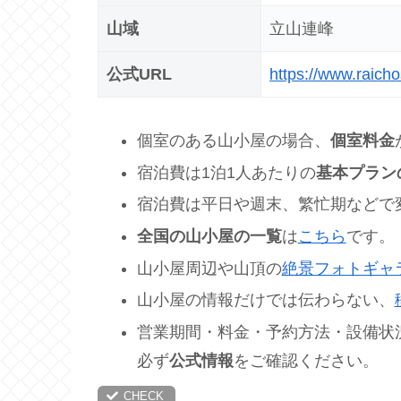
山域
立山連峰
公式URL
https://www.raich
個室のある山小屋の場合、
個室料金
宿泊費は1泊1人あたりの
基本プラン
宿泊費は平日や週末、繁忙期などで
全国の山小屋の一覧
は
こちら
です。
山小屋周辺や山頂の
絶景フォトギャ
山小屋の情報だけでは伝わらない、
営業期間・料金・予約方法・設備状
必ず
公式情報
をご確認ください。