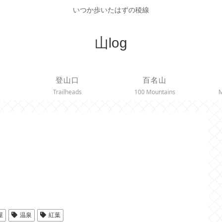
いつか歩いたはずの稜線
山log
登山口
百名山
Trailheads
100 Mountains
M
屋
温泉
紅葉