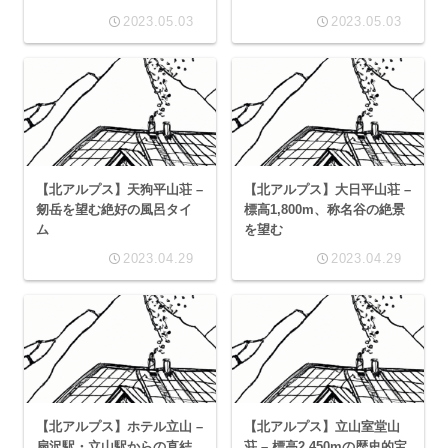
2023.05.03
2023.05.03
【北アルプス】天狗平山荘 –
【北アルプス】大日平山荘 –
剱岳を望む絶好の風呂タイ
標高1,800m、称名谷の絶景
ム
を望む
2023.04.29
2023.04.29
【北アルプス】ホテル立山 –
【北アルプス】立山室堂山
扇沢駅・立山駅からの直結
荘 – 標高2,450mの歴史的宝