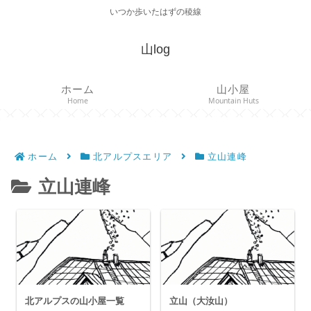
いつか歩いたはずの稜線
山log
ホーム
山小屋
Home
Mountain Huts
ホーム
北アルプスエリア
立山連峰
立山連峰
北アルプスの山小屋一覧
立山（大汝山）