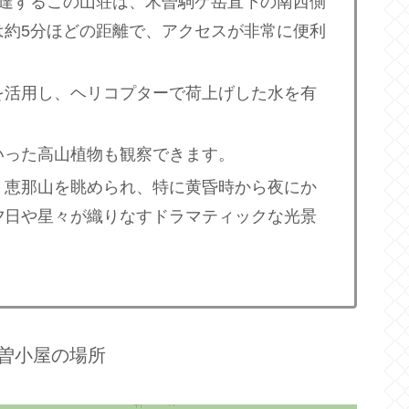
到達するこの山荘は、木曽駒ケ岳直下の南西側
は約5分ほどの距離で、アクセスが非常に便利
を活用し、ヘリコプターで荷上げした水を有
いった高山植物も観察できます。
、恵那山を眺められ、特に黄昏時から夜にか
夕日や星々が織りなすドラマティックな光景
曽小屋の場所