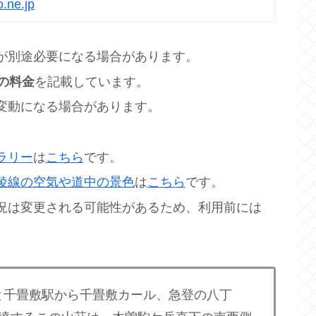
o.ne.jp
が別途必要になる場合があります。
の料金
を記載しています。
変動になる場合があります。
ラリー
は
こちら
です。
稜線の空気や道中の景色
は
こちら
です。
況は変更される可能性があるため、利用前には
と千畳敷駅から千畳敷カール、急登の八丁