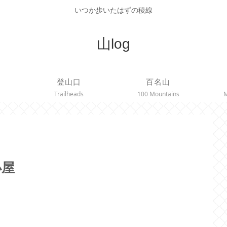
いつか歩いたはずの稜線
山log
登山口
百名山
Trailheads
100 Mountains
M
小屋