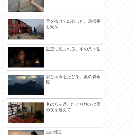
雲を抜けて出会った、唐松岳
と剱岳
星空に包まれる、冬の八ヶ岳
雲と稜線をたどる、夏の裏銀
座
冬の八ヶ岳、ひとり静かに雪
の夜を越えて
山の物語