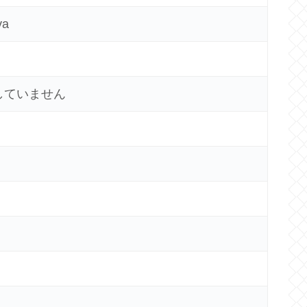
ya
していません