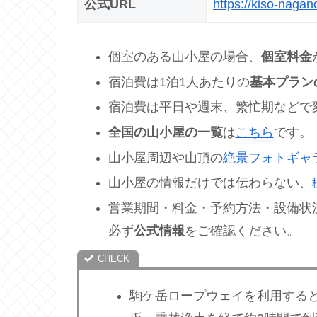
公式URL
https://kiso-nagan
個室のある山小屋の場合、
個室料金
宿泊費は1泊1人あたりの
基本プラン
宿泊費は平日や週末、繁忙期などで
全国の山小屋の一覧
は
こちら
です。
山小屋周辺や山頂の
絶景フォトギャ
山小屋の情報だけでは伝わらない、
営業期間・料金・予約方法・設備状
必ず
公式情報
をご確認ください。
駒ケ岳ロープウェイを利用する