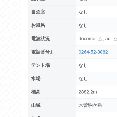
自炊室
なし
お風呂
なし
電波状況
docomo: △, au: 
電話番号1
0264-52-3882
テント場
なし
水場
なし
標高
2882.2m
山域
木曽駒ケ岳