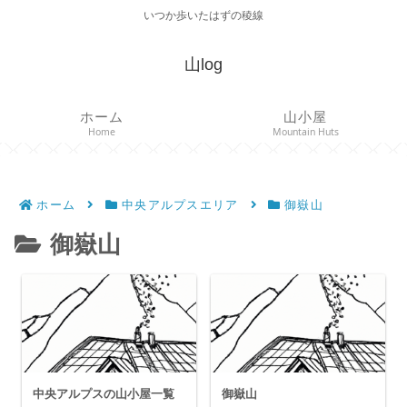
いつか歩いたはずの稜線
山log
ホーム
山小屋
Home
Mountain Huts
ホーム
中央アルプスエリア
御嶽山
御嶽山
中央アルプスの山小屋一覧
御嶽山