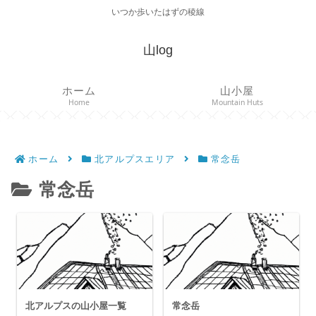
いつか歩いたはずの稜線
山log
ホーム
山小屋
Home
Mountain Huts
ホーム
北アルプスエリア
常念岳
常念岳
北アルプスの山小屋一覧
常念岳