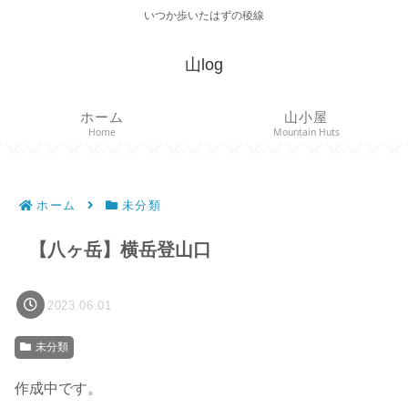
いつか歩いたはずの稜線
山log
ホーム
山小屋
Home
Mountain Huts
ホーム
未分類
【八ヶ岳】横岳登山口
2023.06.01
未分類
作成中です。