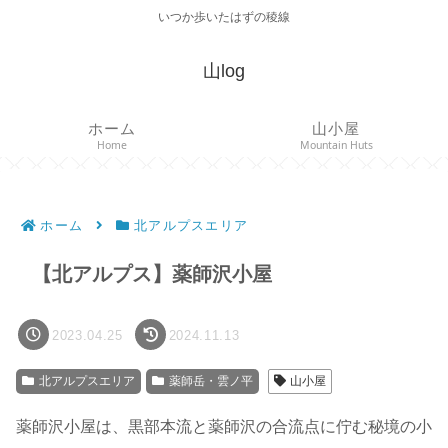
いつか歩いたはずの稜線
山log
ホーム
山小屋
Home
Mountain Huts
ホーム
北アルプスエリア
【北アルプス】薬師沢小屋
2023.04.25
2024.11.13
北アルプスエリア
薬師岳・雲ノ平
山小屋
薬師沢小屋は、黒部本流と薬師沢の合流点に佇む秘境の小