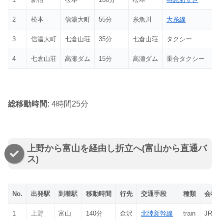
2
松本
信濃大町
55分
糸魚川
大糸線
tr
3
信濃大町
七倉山荘
35分
七倉山荘
タクシー
ta
4
七倉山荘
高瀬ダム
15分
高瀬ダム
乗合タクシー
sh
総移動時間:
4時間25分
上野から富山を経由し折立へ(富山から直通バ
ス)
No.
出発駅
到着駅
移動時間
行先
交通手段
種類
会社
1
上野
富山
140分
金沢
北陸新幹線
train
JR