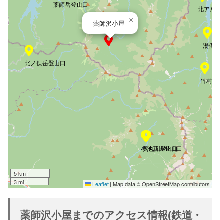
薬師岳登山口
北アル
×
薬師沢小屋
湯俣
北ノ俣岳登山口
竹村新
小池新道登山口
奥丸山登山口
5 km
3 mi
Leaflet
|
Map data © OpenStreetMap contributors
薬師沢小屋までのアクセス情報(鉄道・