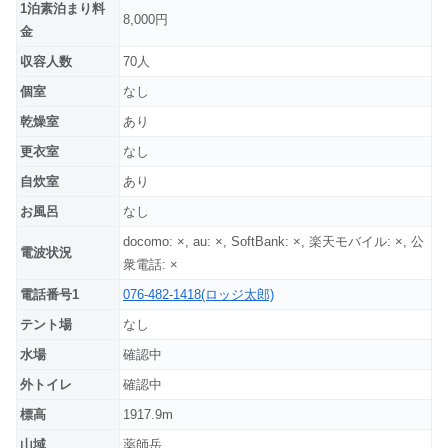
1泊素泊まり料
8,000円
金
収容人数
70人
個室
なし
乾燥室
あり
更衣室
なし
自炊室
あり
お風呂
なし
docomo: ×, au: ×, SoftBank: ×, 楽天モバイル: ×, 公
電波状況
衆電話: ×
電話番号1
076-482-1418(ロッジ太郎)
テント場
なし
水場
確認中
外トイレ
確認中
標高
1917.9m
山域
薬師岳