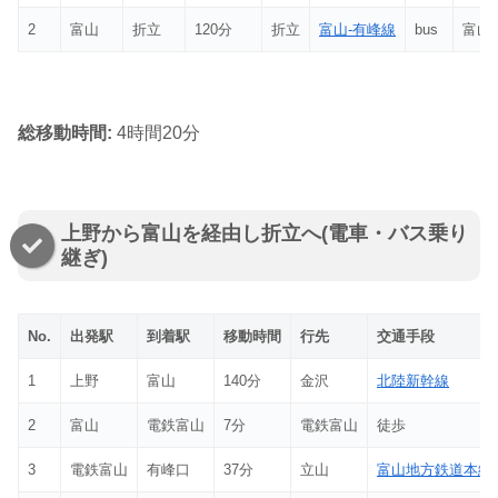
2
富山
折立
120分
折立
富山-有峰線
bus
富山
総移動時間:
4時間20分
上野から富山を経由し折立へ(電車・バス乗り
継ぎ)
No.
出発駅
到着駅
移動時間
行先
交通手段
1
上野
富山
140分
金沢
北陸新幹線
2
富山
電鉄富山
7分
電鉄富山
徒歩
3
電鉄富山
有峰口
37分
立山
富山地方鉄道本線