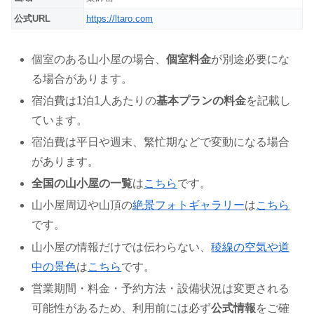
公式URL
https://ltaro.com
個室のある山小屋の場合、
個室料金
が別途必要にな
る場合があります。
宿泊費は1泊1人あたりの
基本プランの料金
を記載し
ています。
宿泊費は平日や週末、繁忙期などで変動になる場合
があります。
全国の山小屋の一覧
は
こちら
です。
山小屋周辺や山頂の
絶景フォトギャラリー
は
こちら
です。
山小屋の情報だけでは伝わらない、
稜線の空気や道
中の景色
は
こちら
です。
営業期間・料金・予約方法・設備状況は変更される
可能性があるため、利用前には必ず
公式情報
をご確