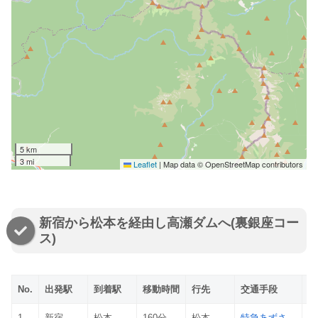
5 km
3 mi
Leaflet
|
Map data © OpenStreetMap contributors
新宿から松本を経由し高瀬ダムへ(裏銀座コー
ス)
No.
出発駅
到着駅
移動時間
行先
交通手段
種
1
新宿
松本
160分
松本
特急あずさ
ex