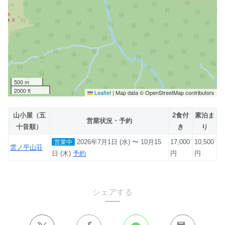
500 m
2000 ft
Leaflet
|
Map data © OpenStreetMap contributors
山小屋（五
2食付
素泊ま
営業状況・予約
十音順）
き
り
2026年7月1日 (水) 〜 10月15
17,000
10,500
営業中
雲ノ平山荘
日 (木)
予約
円
円
シェアする