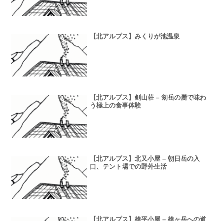
【北アルプス】みくりが池温泉
【北アルプス】剣山荘 – 剱岳の麓で味わ
う極上の食事体験
【北アルプス】北又小屋 – 朝日岳の入
口、テント場での野外生活
【北アルプス】槍平小屋 – 槍ヶ岳への道