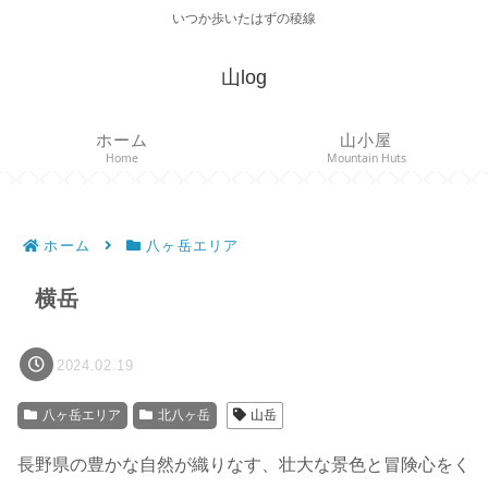
いつか歩いたはずの稜線
山log
ホーム
山小屋
Home
Mountain Huts
ホーム
八ヶ岳エリア
横岳
2024.02.19
八ヶ岳エリア
北八ヶ岳
山岳
長野県の豊かな自然が織りなす、壮大な景色と冒険心をく