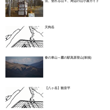
法、登れる山々、周辺の山小屋ガイド
天狗岳
春の車山～霧の駅高原登山(単独)
【八ヶ岳】観音平