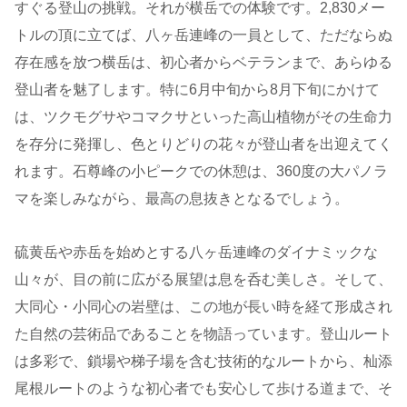
すぐる登山の挑戦。それが横岳での体験です。2,830メー
トルの頂に立てば、八ヶ岳連峰の一員として、ただならぬ
存在感を放つ横岳は、初心者からベテランまで、あらゆる
登山者を魅了します。特に6月中旬から8月下旬にかけて
は、ツクモグサやコマクサといった高山植物がその生命力
を存分に発揮し、色とりどりの花々が登山者を出迎えてく
れます。石尊峰の小ピークでの休憩は、360度の大パノラ
マを楽しみながら、最高の息抜きとなるでしょう。
硫黄岳や赤岳を始めとする八ヶ岳連峰のダイナミックな
山々が、目の前に広がる展望は息を呑む美しさ。そして、
大同心・小同心の岩壁は、この地が長い時を経て形成され
た自然の芸術品であることを物語っています。登山ルート
は多彩で、鎖場や梯子場を含む技術的なルートから、杣添
尾根ルートのような初心者でも安心して歩ける道まで、そ