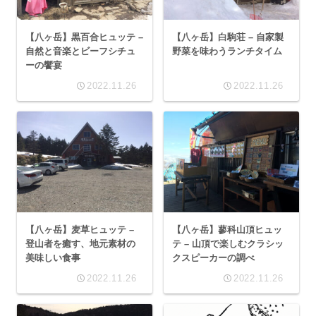
【八ヶ岳】黒百合ヒュッテ –
【八ヶ岳】白駒荘 – 自家製
自然と音楽とビーフシチュ
野菜を味わうランチタイム
ーの饗宴
2022.11.26
2022.11.26
【八ヶ岳】麦草ヒュッテ –
【八ヶ岳】蓼科山頂ヒュッ
登山者を癒す、地元素材の
テ – 山頂で楽しむクラシッ
美味しい食事
クスピーカーの調べ
2022.11.26
2022.11.26