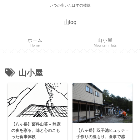
いつか歩いたはずの稜線
山log
ホーム
山小屋
Home
Mountain Huts
山小屋
【八ヶ岳】蓼科山荘 – 静寂
【八ヶ岳】双子池ヒュッテ –
の夜を彩る、味と心のこも
手作りの温もり、食事で感
った食事体験