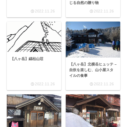
じる自然の贈り物
2022.11.26
2022.11.26
【八ヶ岳】縞枯山荘
【八ヶ岳】北横岳ヒュッテ –
自炊を楽しむ、山小屋スタ
イルの食事
2022.11.26
2022.11.26