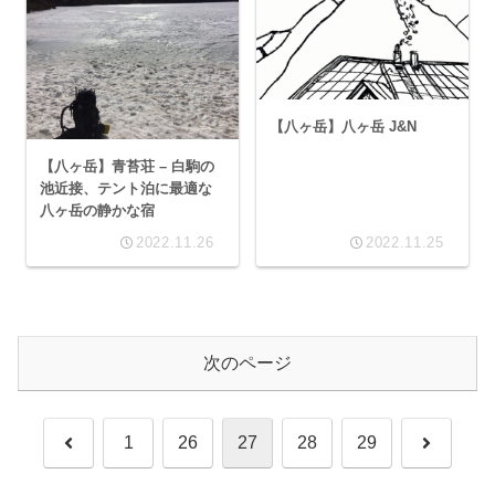
【八ヶ岳】八ヶ岳 J&N
【八ヶ岳】青苔荘 – 白駒の
池近接、テント泊に最適な
八ヶ岳の静かな宿
2022.11.26
2022.11.25
次のページ
前
次
1
26
27
28
29
へ
へ