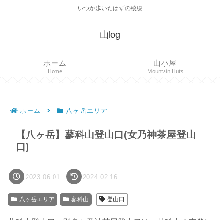
いつか歩いたはずの稜線
山log
ホーム
山小屋
Home
Mountain Huts
ホーム
八ヶ岳エリア
【八ヶ岳】蓼科山登山口(女乃神茶屋登山
口)
2023.06.01
2024.02.16
八ヶ岳エリア
蓼科山
登山口