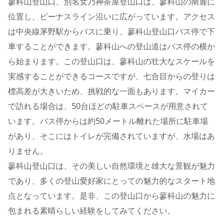
蓼科山登山口、別名女乃神茶屋登山口は、蓼科山の南麓に
位置し、ビーナスライン沿いに広がっています。アクセス
は中央線茅野駅からバスに乗り、蓼科山登山口バス停で下
車することができます。蓼科山への登山道はバス停の横か
ら始まります。この登山口は、蓼科山の壮大なスケールを
実感することができるコースですが、七合目からの登りは
標高差が大きいため、挑戦的な一面もあります。マイカー
で訪れる場合は、50台ほどの駐車スペースが用意されて
います。バス停からは約50メートル離れた場所に駐車場
があり、そこにはトイレが完備されていますが、水場はあ
りません。
蓼科山登山口は、その美しい自然環境と雄大な景観が魅力
であり、多くの登山愛好家にとっての魅力的なスタート地
点となっています。是非、この登山口から蓼科山の魅力に
包まれる素晴らしい経験をしてみてください。