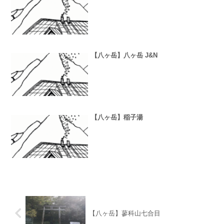
【八ヶ岳】八ヶ岳 J&N
【八ヶ岳】稲子湯
【八ヶ岳】蓼科山七合目