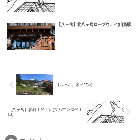
【八ヶ岳】北八ヶ岳ロープウェイ(山麓駅)
【八ヶ岳】蓼科牧場
【八ヶ岳】蓼科山登山口(女乃神茶屋登山
口)