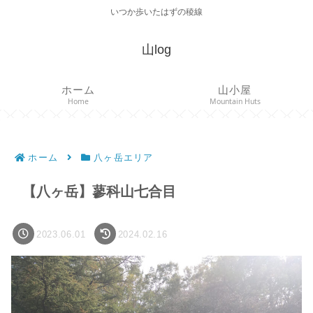
いつか歩いたはずの稜線
山log
ホーム
山小屋
Home
Mountain Huts
ホーム
八ヶ岳エリア
【八ヶ岳】蓼科山七合目
2023.06.01
2024.02.16