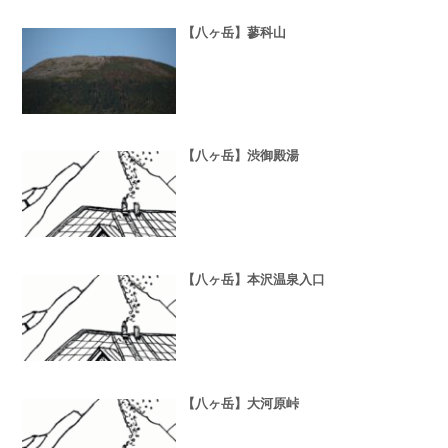
【八ヶ岳】蓼科山
【八ヶ岳】渋御殿湯
【八ヶ岳】本沢温泉入口
【八ヶ岳】大河原峠