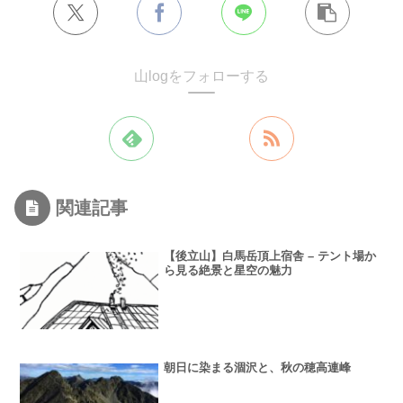
山logをフォローする
関連記事
【後立山】白馬岳頂上宿舎 – テント場か
ら見る絶景と星空の魅力
朝日に染まる涸沢と、秋の穂高連峰