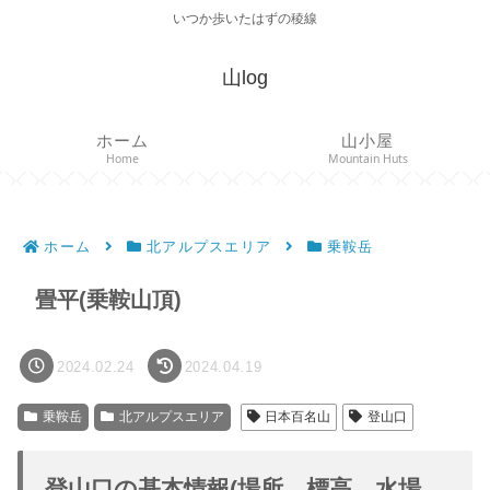
いつか歩いたはずの稜線
山log
ホーム
山小屋
Home
Mountain Huts
ホーム
北アルプスエリア
乗鞍岳
畳平(乗鞍山頂)
2024.02.24
2024.04.19
乗鞍岳
北アルプスエリア
日本百名山
登山口
登山口の基本情報(場所、標高、水場、