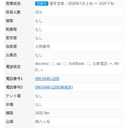
営業状況
通常営業：2026年7月上旬 〜 10月下旬
営業中
収容人数
20人
個室
なし
乾燥室
なし
更衣室
なし
自炊室
土間兼用
お風呂
なし
docomo: 〇, au: 〇, SoftBank: 〇, 公衆電話: ×, Wi-
電波状況
Fi: ×
電話番号1
090-5446-1205
電話番号2
090-5446-1205(事務所)
テント場
なし
水場
なし
標高
2432.9m
山域
南八ヶ岳