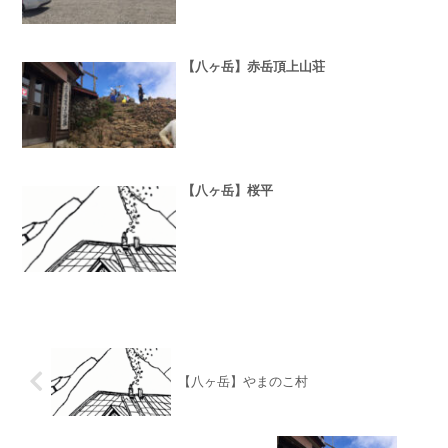
【八ヶ岳】赤岳頂上山荘
【八ヶ岳】桜平
【八ヶ岳】やまのこ村