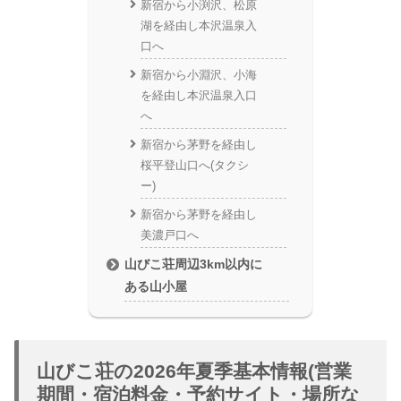
新宿から小渕沢、松原
湖を経由し本沢温泉入
口へ
新宿から小淵沢、小海
を経由し本沢温泉入口
へ
新宿から茅野を経由し
桜平登山口へ(タクシ
ー)
新宿から茅野を経由し
美濃戸口へ
山びこ荘周辺3km以内に
ある山小屋
山びこ荘の2026年夏季基本情報(営業
期間・宿泊料金・予約サイト・場所な