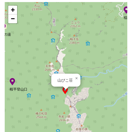
+
稲子
−
渋の湯
×
山びこ荘
桜平登山口