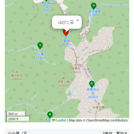
×
山びこ荘
500 m
2000 ft
Leaflet
|
Map data © OpenStreetMap contributors
山小屋（五
2食付
素泊ま