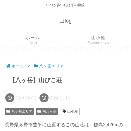
いつか歩いたはずの稜線
山log
ホーム
山小屋
Home
Mountain Huts
ホーム
八ヶ岳エリア
【八ヶ岳】山びこ荘
2023.02.06
2024.11.16
八ヶ岳エリア
南八ヶ岳
山小屋
長野県茅野市豊平に位置するこの山荘は、標高2,426mの