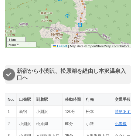
1 km
5000 ft
Leaflet
|
Map data © OpenStreetMap contributors
新宿から小渕沢、松原湖を経由し本沢温泉入
口へ
No.
出発駅
到着駅
移動時間
行先
交通手段
1
新宿
小淵沢
120分
松本
特急あずさ
2
小淵沢
松原湖
60分
小諸
小海線
3
松原湖
本沢温泉入口
25分
本沢温泉入口
タクシー